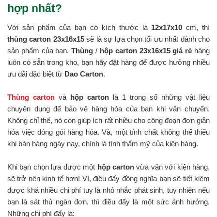
hợp nhất?
Với sản phẩm của bạn có kích thước là
12x17x10
cm, thì
thùng carton 23x16x15
sẽ là sự lựa chọn tối ưu nhất dành cho
sản phẩm của bạn.
Thùng
/
hộp carton 23x16x15 giá rẻ
hàng
luôn có sẵn trong kho, bạn hãy đặt hàng để được hưởng nhiều
ưu đãi đặc biệt từ
Dao Carton
.
Thùng carton
và
hộp carton
là 1 trong số những vật liệu
chuyên dụng để bảo vệ hàng hóa của bạn khi vận chuyển.
Không chỉ thế, nó còn giúp ích rất nhiều cho công đoạn đơn giản
hóa việc đóng gói hàng hóa. Và, một tính chất không thể thiếu
khi bán hàng ngày nay, chính là tính thẩm mỹ của kiện hàng.
Khi bạn chọn lựa được một
hộp carton
vừa vặn với kiện hàng,
sẽ trở nên kinh tế hơn! Vì, điều đấy đồng nghĩa bạn sẽ tiết kiệm
được khá nhiều chi phí tuy là nhỏ nhắc phát sinh, tuy nhiên nếu
bạn là sát thủ ngàn đơn, thì điều đấy là một sức ảnh hưởng.
Những chi phí đấy là: