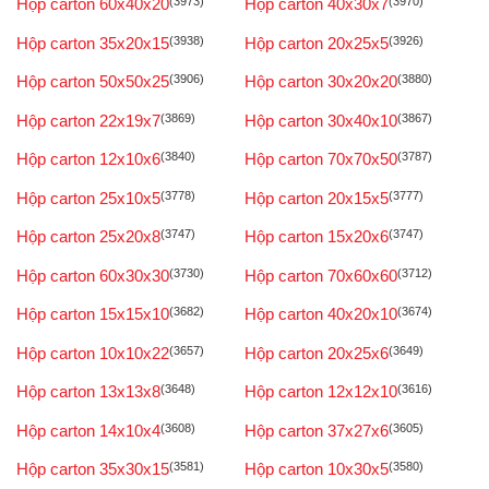
Hộp carton 60x40x20
(3973)
Hộp carton 40x30x7
(3970)
Hộp carton 35x20x15
(3938)
Hộp carton 20x25x5
(3926)
Hộp carton 50x50x25
(3906)
Hộp carton 30x20x20
(3880)
Hộp carton 22x19x7
(3869)
Hộp carton 30x40x10
(3867)
Hộp carton 12x10x6
(3840)
Hộp carton 70x70x50
(3787)
Hộp carton 25x10x5
(3778)
Hộp carton 20x15x5
(3777)
Hộp carton 25x20x8
(3747)
Hộp carton 15x20x6
(3747)
Hộp carton 60x30x30
(3730)
Hộp carton 70x60x60
(3712)
Hộp carton 15x15x10
(3682)
Hộp carton 40x20x10
(3674)
Hộp carton 10x10x22
(3657)
Hộp carton 20x25x6
(3649)
Hộp carton 13x13x8
(3648)
Hộp carton 12x12x10
(3616)
Hộp carton 14x10x4
(3608)
Hộp carton 37x27x6
(3605)
Hộp carton 35x30x15
(3581)
Hộp carton 10x30x5
(3580)