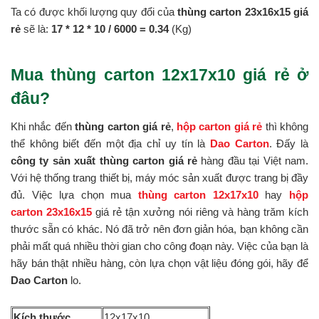
Ta có được khối lượng quy đổi của
thùng carton 23x16x15 giá
rẻ
sẽ là:
17 * 12 *
10 / 6000 = 0.34
(Kg)
Mua thùng carton 12x17x10 giá rẻ ở
đâu?
Khi nhắc đến
thùng carton giá rẻ
,
hộp carton giá rẻ
thì không
thể không biết đến một địa chỉ uy tín là
Dao Carton
. Đấy là
công ty sản xuất thùng carton giá rẻ
hàng đầu tại Việt nam.
Với hệ thống trang thiết bị, máy móc sản xuất được trang bị đầy
đủ. Việc lựa chọn mua
thùng carton 12x17x10
hay
hộp
carton 23x16x15
giá rẻ tận xưởng nói riêng và hàng trăm kích
thước sẵn có khác. Nó đã trở nên đơn giản hóa, bạn không cần
phải mất quá nhiều thời gian cho công đoạn này. Việc của bạn là
hãy bán thật nhiều hàng, còn lựa chọn vật liệu đóng gói, hãy để
Dao Carton
lo.
Kích thước
12x17x10