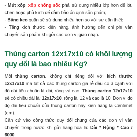
-
Mút xốp
,
xốp chống sốc
phải sử dụng nhiều lớp hơn để lót,
chèn hoặc phủ kính để đảm bảo ổn định sản phẩm;
-
Băng keo
quấn sẽ sử dụng nhiều hơn so với sự cần thiết;
- Tăng kích thước kiện hàng, ảnh hưởng đến chi phí vận
chuyển sản phẩm khi gửi các đơn vị giao nhận.
Thùng carton 12x17x10 có khối lượng
quy đổi là bao nhiêu Kg?
Mỗi
thùng carton
, không chỉ riêng đối với
kích thước
12x17x10
mà tất cả các thùng carton giá rẻ đều có 3 cạnh với
độ dài tiêu chuẩn là dài, rộng và cao.
Thùng carton 12x17x10
sẽ có chiều dài là:
12x17x10
, rộng là: 12 và cao là 10. Đơn vị đo
độ dài tiêu chuẩn của thùng carton hay kiện hàng là Centimet
(cm).
Căn cứ vào công thức quy đổi chung của các đơn vị vận
chuyển trong nước khi gửi hàng hóa là:
Dài * Rộng * Cao /
6000.