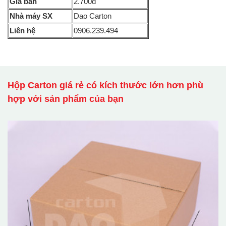
Giá bán
2.700đ
Nhà máy SX
Dao Carton
Liên hệ
0906.239.494
Hộp Carton giá rẻ có kích thước lớn hơn phù
hợp với sản phẩm của bạn