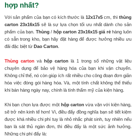
hợp nhất?
Với sản phẩm của bạn có kích thước là
12x17x5
cm, thì
thùng
carton 23x16x15
sẽ là sự lựa chọn tối ưu nhất dành cho sản
phẩm của bạn.
Thùng
/
hộp carton 23x16x15 giá rẻ
hàng luôn
có sẵn trong kho, bạn hãy đặt hàng để được hưởng nhiều ưu
đãi đặc biệt từ
Dao Carton
.
Thùng carton
và
hộp carton
là 1 trong số những vật liệu
chuyên dụng để bảo vệ hàng hóa của bạn khi vận chuyển.
Không chỉ thế, nó còn giúp ích rất nhiều cho công đoạn đơn giản
hóa việc đóng gói hàng hóa. Và, một tính chất không thể thiếu
khi bán hàng ngày nay, chính là tính thẩm mỹ của kiện hàng.
Khi bạn chọn lựa được một
hộp carton
vừa vặn với kiện hàng,
sẽ trở nên kinh tế hơn! Vì, điều đấy đồng nghĩa bạn sẽ tiết kiệm
được khá nhiều chi phí tuy là nhỏ nhắc phát sinh, tuy nhiên nếu
bạn là sát thủ ngàn đơn, thì điều đấy là một sức ảnh hưởng.
Những chi phí đấy là: