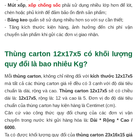
-
Mút xốp
,
xốp chống sốc
phải sử dụng nhiều lớp hơn để lót,
chèn hoặc phủ kính để đảm bảo ổn định sản phẩm;
-
Băng keo
quấn sẽ sử dụng nhiều hơn so với sự cần thiết;
- Tăng kích thước kiện hàng, ảnh hưởng đến chi phí vận
chuyển sản phẩm khi gửi các đơn vị giao nhận.
Thùng carton 12x17x5 có khối lượng
quy đổi là bao nhiêu Kg?
Mỗi
thùng carton
, không chỉ riêng đối với
kích thước 12x17x5
mà tất cả các thùng carton giá rẻ đều có 3 cạnh với độ dài tiêu
chuẩn là dài, rộng và cao.
Thùng carton 12x17x5
sẽ có chiều
dài là:
12x17x5
, rộng là: 12 và cao là 5. Đơn vị đo độ dài tiêu
chuẩn của thùng carton hay kiện hàng là Centimet (cm).
Căn cứ vào công thức quy đổi chung của các đơn vị vận
chuyển trong nước khi gửi hàng hóa là:
Dài * Rộng * Cao /
6000.
Ta có được khối lượng quy đổi của
thùng carton 23x16x15 giá