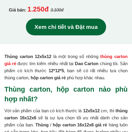
1.250đ
Giá bán:
3.100đ
Xem chi tiết và Đặt mua
Thùng carton 12x5x12
là một trong số những
thùng carton
giá rẻ
được tìm kiếm nhiều nhất tại
Dao Carton
chúng tôi. Sản
phẩm có kích thước
12*12*5
, bạn sẽ có rất nhiều lựa chọn
thùng carton,
hộp carton giá rẻ
phù hợp khác nhau.
Thùng carton, hộp carton nào phù
hợp nhất?
Với sản phẩm của bạn có kích thước là
12x5x12
cm, thì
thùng
carton 16x12x6
sẽ là sự lựa chọn tối ưu nhất dành cho sản
phẩm của bạn.
Thùng
/
hộp carton 16x12x6 giá rẻ
hàng luôn
có sẵn trong kho, bạn hãy đặt hàng để được hưởng nhiều ưu