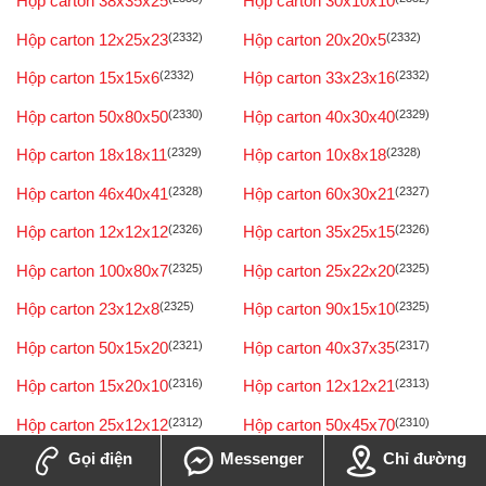
Hộp carton 38x35x25
Hộp carton 30x10x10
Hộp carton 12x25x23
(2332)
Hộp carton 20x20x5
(2332)
Hộp carton 15x15x6
(2332)
Hộp carton 33x23x16
(2332)
Hộp carton 50x80x50
(2330)
Hộp carton 40x30x40
(2329)
Hộp carton 18x18x11
(2329)
Hộp carton 10x8x18
(2328)
Hộp carton 46x40x41
(2328)
Hộp carton 60x30x21
(2327)
Hộp carton 12x12x12
(2326)
Hộp carton 35x25x15
(2326)
Hộp carton 100x80x7
(2325)
Hộp carton 25x22x20
(2325)
Hộp carton 23x12x8
(2325)
Hộp carton 90x15x10
(2325)
Hộp carton 50x15x20
(2321)
Hộp carton 40x37x35
(2317)
Hộp carton 15x20x10
(2316)
Hộp carton 12x12x21
(2313)
Hộp carton 25x12x12
(2312)
Hộp carton 50x45x70
(2310)
Gọi điện
Messenger
Chỉ đường
Hộp carton 3x8x5
(2309)
Hộp carton 16x16x10
(2307)