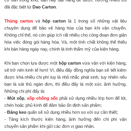
đãi đặc biệt từ
Dao Carton
.
Thùng carton
và
hộp carton
là 1 trong số những vật liệu
chuyên dụng để bảo vệ hàng hóa của bạn khi vận chuyển.
Không chỉ thế, nó còn giúp ích rất nhiều cho công đoạn đơn giản
hóa việc đóng gói hàng hóa. Và, một tính chất không thể thiếu
khi bán hàng ngày nay, chính là tính thẩm mỹ của kiện hàng.
Khi bạn chọn lựa được một
hộp carton
vừa vặn với kiện hàng,
sẽ trở nên kinh tế hơn! Vì, điều đấy đồng nghĩa bạn sẽ tiết kiệm
được khá nhiều chi phí tuy là nhỏ nhắc phát sinh, tuy nhiên nếu
bạn là sát thủ ngàn đơn, thì điều đấy là một sức ảnh hưởng.
Những chi phí đấy là:
-
Mút xốp
,
xốp chống sốc
phải sử dụng nhiều lớp hơn để lót,
chèn hoặc phủ kính để đảm bảo ổn định sản phẩm;
-
Băng keo
quấn sẽ sử dụng nhiều hơn so với sự cần thiết;
- Tăng kích thước kiện hàng, ảnh hưởng đến chi phí vận
chuyển sản phẩm khi gửi các đơn vị giao nhận.