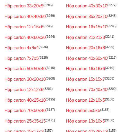
Hộp carton 33x20x9
(3286)
Hộp carton 40x30x10
(3277)
Hộp carton 40x40x60
(3269)
Hộp carton 35x20x10
(3248)
Hộp carton 12x16x6
(3246)
Hộp carton 16x15x10
(3245)
Hộp carton 40x60x30
(3244)
Hộp carton 21x21x3
(3241)
Hộp carton 4x9x4
(3236)
Hộp carton 20x16x8
(3229)
Hộp carton 7x7x5
(3228)
Hộp carton 40x60x40
(3217)
Hộp carton 50x50x40
(3215)
Hộp carton 16x16x6
(3210)
Hộp carton 30x20x10
(3208)
Hộp carton 15x15x7
(3203)
Hộp carton 12x12x6
(3201)
Hộp carton 70x40x40
(3200)
Hộp carton 40x25x10
(3195)
Hộp carton 12x10x5
(3188)
Hộp carton 70x50x40
(3187)
Hộp carton 5x5x5
(3183)
Hộp carton 25x35x15
(3171)
Hộp carton 13x10x5
(3160)
Hộp carton 25x17x3
(3157)
Hộp carton 40x28x13
(3156)