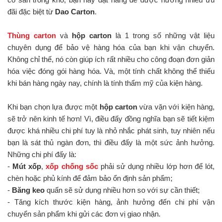
đãi đặc biệt từ
Dao Carton
.
Thùng carton
và
hộp carton
là 1 trong số những vật liệu
chuyên dụng để bảo vệ hàng hóa của bạn khi vận chuyển.
Không chỉ thế, nó còn giúp ích rất nhiều cho công đoạn đơn giản
hóa việc đóng gói hàng hóa. Và, một tính chất không thể thiếu
khi bán hàng ngày nay, chính là tính thẩm mỹ của kiện hàng.
Khi bạn chọn lựa được một
hộp carton
vừa vặn với kiện hàng,
sẽ trở nên kinh tế hơn! Vì, điều đấy đồng nghĩa bạn sẽ tiết kiệm
được khá nhiều chi phí tuy là nhỏ nhắc phát sinh, tuy nhiên nếu
bạn là sát thủ ngàn đơn, thì điều đấy là một sức ảnh hưởng.
Những chi phí đấy là:
-
Mút xốp
,
xốp chống sốc
phải sử dụng nhiều lớp hơn để lót,
chèn hoặc phủ kính để đảm bảo ổn định sản phẩm;
-
Băng keo
quấn sẽ sử dụng nhiều hơn so với sự cần thiết;
- Tăng kích thước kiện hàng, ảnh hưởng đến chi phí vận
chuyển sản phẩm khi gửi các đơn vị giao nhận.