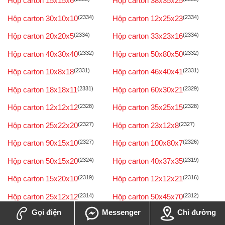
Hộp carton 15x15x6
Hộp carton 38x35x25
Hộp carton 30x10x10
(2334)
Hộp carton 12x25x23
(2334)
Hộp carton 20x20x5
(2334)
Hộp carton 33x23x16
(2334)
Hộp carton 40x30x40
(2332)
Hộp carton 50x80x50
(2332)
Hộp carton 10x8x18
(2331)
Hộp carton 46x40x41
(2331)
Hộp carton 18x18x11
(2331)
Hộp carton 60x30x21
(2329)
Hộp carton 12x12x12
(2328)
Hộp carton 35x25x15
(2328)
Hộp carton 25x22x20
(2327)
Hộp carton 23x12x8
(2327)
Hộp carton 90x15x10
(2327)
Hộp carton 100x80x7
(2326)
Hộp carton 50x15x20
(2324)
Hộp carton 40x37x35
(2319)
Hộp carton 15x20x10
(2319)
Hộp carton 12x12x21
(2316)
Hộp carton 25x12x12
(2314)
Hộp carton 50x45x70
(2312)
Gọi điện
Messenger
Chỉ đường
Hộp carton 3x8x5
(2310)
Hộp carton 16x16x10
(2310)