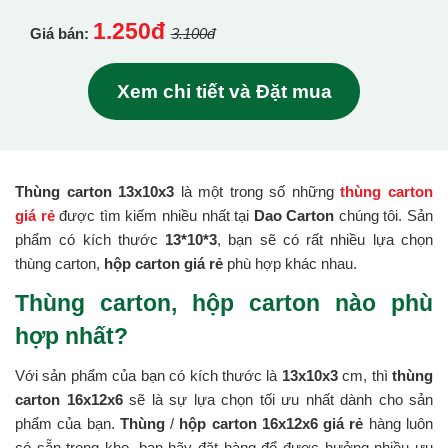
1.250đ
Giá bán:
3.100đ
Xem chi tiết và Đặt mua
Thùng carton 13x10x3
là một trong số những
thùng carton
giá rẻ
được tìm kiếm nhiều nhất tại
Dao Carton
chúng tôi. Sản
phẩm có kích thước
13*10*3
, bạn sẽ có rất nhiều lựa chọn
thùng carton,
hộp carton giá rẻ
phù hợp khác nhau.
Thùng carton, hộp carton nào phù
hợp nhất?
Với sản phẩm của bạn có kích thước là
13x10x3
cm, thì
thùng
carton 16x12x6
sẽ là sự lựa chọn tối ưu nhất dành cho sản
phẩm của bạn.
Thùng
/
hộp carton 16x12x6 giá rẻ
hàng luôn
có sẵn trong kho, bạn hãy đặt hàng để được hưởng nhiều ưu