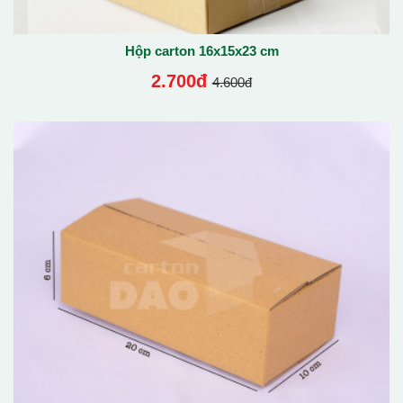
Hộp carton 16x15x23 cm
2.700đ
4.600đ