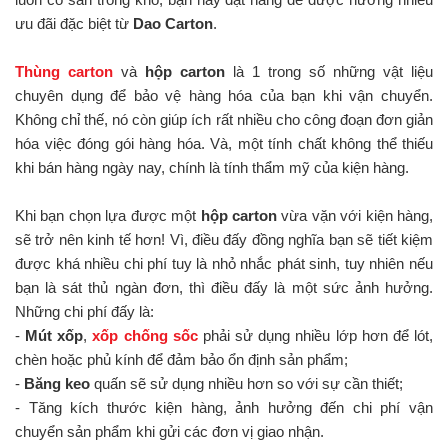
ưu đãi đặc biệt từ
Dao Carton
.
Thùng carton
và
hộp carton
là 1 trong số những vật liệu
chuyên dụng để bảo vệ hàng hóa của bạn khi vận chuyển.
Không chỉ thế, nó còn giúp ích rất nhiều cho công đoạn đơn giản
hóa việc đóng gói hàng hóa. Và, một tính chất không thể thiếu
khi bán hàng ngày nay, chính là tính thẩm mỹ của kiện hàng.
Khi bạn chọn lựa được một
hộp carton
vừa vặn với kiện hàng,
sẽ trở nên kinh tế hơn! Vì, điều đấy đồng nghĩa bạn sẽ tiết kiệm
được khá nhiều chi phí tuy là nhỏ nhắc phát sinh, tuy nhiên nếu
bạn là sát thủ ngàn đơn, thì điều đấy là một sức ảnh hưởng.
Những chi phí đấy là:
-
Mút xốp
,
xốp chống sốc
phải sử dụng nhiều lớp hơn để lót,
chèn hoặc phủ kính để đảm bảo ổn định sản phẩm;
-
Băng keo
quấn sẽ sử dụng nhiều hơn so với sự cần thiết;
- Tăng kích thước kiện hàng, ảnh hưởng đến chi phí vận
chuyển sản phẩm khi gửi các đơn vị giao nhận.