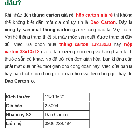
đâu?
Khi nhắc đến
thùng carton giá rẻ
,
hộp carton giá rẻ
thì không
thể không biết đến một địa chỉ uy tín là
Dao Carton
. Đấy là
công ty sản xuất thùng carton giá rẻ
hàng đầu tại Việt nam.
Với hệ thống trang thiết bị, máy móc sản xuất được trang bị đầy
đủ. Việc lựa chọn mua
thùng carton 13x13x30
hay
hộp
carton 33x13x13
giá rẻ tận xưởng nói riêng và hàng trăm kích
thước sẵn có khác. Nó đã trở nên đơn giản hóa, bạn không cần
phải mất quá nhiều thời gian cho công đoạn này. Việc của bạn là
hãy bán thật nhiều hàng, còn lựa chọn vật liệu đóng gói, hãy để
Dao Carton
lo.
Kích thước
13x13x30
Giá bán
2.500đ
Nhà máy SX
Dao Carton
Liên hệ
0906.239.494