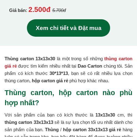
2.500đ
Giá bán:
5.700đ
Xem chi tiết và Đặt mua
Thùng carton 13x13x30
là một trong số những
thùng carton
giá rẻ
được tìm kiếm nhiều nhất tại
Dao Carton
chúng tôi. Sản
phẩm có kích thước
30*13*13
, bạn sẽ có rất nhiều lựa chọn
thùng carton,
hộp carton giá rẻ
phù hợp khác nhau.
Thùng carton, hộp carton nào phù
hợp nhất?
Với sản phẩm của bạn có kích thước là
13x13x30
cm, thì
thùng carton 33x13x13
sẽ là sự lựa chọn tối ưu nhất dành cho
sản phẩm của bạn.
Thùng
/
hộp carton 33x13x13 giá rẻ
hàng
luôn có sẵn trong kho, bạn hãy đặt hàng để được hưởng nhiều