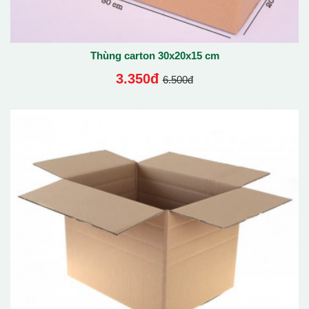
Thùng carton 30x20x15 cm
3.350đ
6.500đ