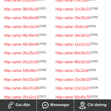
Hộp carton 20x20x5
Hộp carton 15x15x6
Hộp carton 38x35x25
(2337)
Hộp carton 12x25x23
(2336)
Hộp carton 50x80x50
(2336)
Hộp carton 33x23x16
(2336)
Hộp carton 30x10x10
(2335)
Hộp carton 10x8x18
(2334)
Hộp carton 46x40x41
(2334)
Hộp carton 18x18x11
(2334)
Hộp carton 40x30x40
(2333)
Hộp carton 12x12x12
(2331)
Hộp carton 35x25x15
(2331)
Hộp carton 60x30x21
(2331)
Hộp carton 25x22x20
(2330)
Hộp carton 90x15x10
(2330)
Hộp carton 100x80x7
(2329)
Hộp carton 23x12x8
(2329)
Hộp carton 50x15x20
(2328)
Hộp carton 15x20x10
(2323)
Hộp carton 40x37x35
(2321)
Hộp carton 12x12x21
(2319)
Hộp carton 25x12x12
(2317)
Hộp carton 50x45x70
(2315)
Gọi điện
Messenger
Chỉ đường
Hộp carton 3x8x5
(2313)
Hộp carton 16x16x10
(2312)