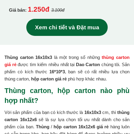
1.250đ
Giá bán:
3.100đ
Xem chi tiết và Đặt mua
Thùng carton 16x10x3
là một trong số những
thùng carton
giá rẻ
được tìm kiếm nhiều nhất tại
Dao Carton
chúng tôi. Sản
phẩm có kích thước
16*10*3
, bạn sẽ có rất nhiều lựa chọn
thùng carton,
hộp carton giá rẻ
phù hợp khác nhau.
Thùng carton, hộp carton nào phù
hợp nhất?
Với sản phẩm của bạn có kích thước là
16x10x3
cm, thì
thùng
carton 16x12x6
sẽ là sự lựa chọn tối ưu nhất dành cho sản
phẩm của bạn.
Thùng
/
hộp carton 16x12x6 giá rẻ
hàng luôn
có sẵn trong kho, bạn hãy đặt hàng để được hưởng nhiều ưu