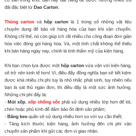
đãi đặc biệt từ
Dao Carton
.
Thùng carton
và
hộp carton
là 1 trong số những vật liệu
chuyên dụng để bảo vệ hàng hóa của bạn khi vận chuyển.
Không chỉ thế, nó còn giúp ích rất nhiều cho công đoạn đơn giản
hóa việc đóng gói hàng hóa. Và, một tính chất không thể thiếu
khi bán hàng ngày nay, chính là tính thẩm mỹ của kiện hàng.
Khi bạn chọn lựa được một
hộp carton
vừa vặn với kiện hàng,
sẽ trở nên kinh tế hơn! Vì, điều đấy đồng nghĩa bạn sẽ tiết kiệm
được khá nhiều chi phí tuy là nhỏ nhắc phát sinh, tuy nhiên nếu
bạn là sát thủ ngàn đơn, thì điều đấy là một sức ảnh hưởng.
Những chi phí đấy là:
-
Mút xốp
,
xốp chống sốc
phải sử dụng nhiều lớp hơn để lót,
chèn hoặc phủ kính để đảm bảo ổn định sản phẩm;
-
Băng keo
quấn sẽ sử dụng nhiều hơn so với sự cần thiết;
- Tăng kích thước kiện hàng, ảnh hưởng đến chi phí vận
chuyển sản phẩm khi gửi các đơn vị giao nhận.