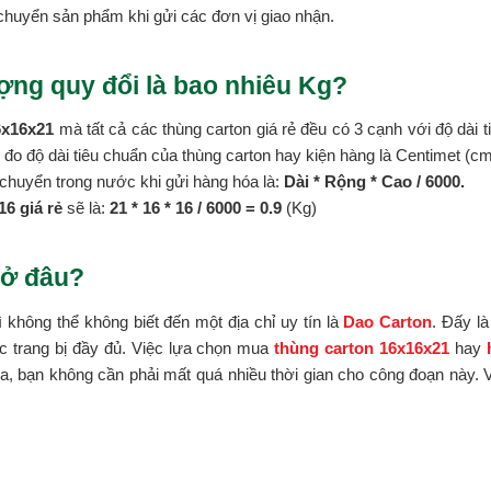
chuyển sản phẩm khi gửi các đơn vị giao nhận.
ợng quy đổi là bao nhiêu Kg?
6x16x21
mà tất cả các thùng carton giá rẻ đều có 3 cạnh với độ dài t
vị đo độ dài tiêu chuẩn của thùng carton hay kiện hàng là Centimet (cm
chuyển trong nước khi gửi hàng hóa là:
Dài * Rộng * Cao / 6000.
6 giá rẻ
sẽ là:
21 * 16 *
16 / 6000 = 0.9
(Kg)
 ở đâu?
ì không thể không biết đến một địa chỉ uy tín là
Dao Carton
. Đấy l
c trang bị đầy đủ. Việc lựa chọn mua
thùng carton 16x16x21
hay
, bạn không cần phải mất quá nhiều thời gian cho công đoạn này. V