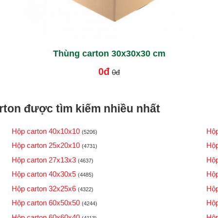
Thùng carton 30x30x30 cm
0đ
0đ
ton được tìm kiếm nhiều nhất
Hộp carton 40x10x10
Hộp
(5206)
Hộp carton 25x20x10
Hộp
(4731)
Hộp carton 27x13x3
Hộp
(4637)
Hộp carton 40x30x5
Hộp
(4485)
Hộp carton 32x25x6
Hộp
(4322)
Hộp carton 60x50x50
Hộp
(4244)
Hộp carton 60x60x40
Hộp
(4113)