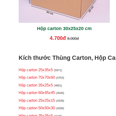
Hộp carton 30x25x20 cm
4.700đ
8.000đ
Kích thước Thùng Carton, Hộp Car
Hộp carton 25x35x5
(5971)
Hộp carton 70x70x60
(4763)
Hộp carton 35x25x5
(4651)
Hộp carton 60x45x45
(4540)
Hộp carton 25x25x15
(4339)
Hộp carton 50x50x30
(4290)
Hộp carton 35x35x5
(4126)