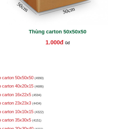
Thùng carton 50x50x50
1.000đ
0đ
 carton 50x50x50
(4990)
 carton 40x20x15
(4686)
 carton 16x22x5
(4594)
 carton 23x23x3
(4434)
 carton 10x10x15
(4322)
 carton 35x30x5
(4151)
 carton 20x30x40
(4111)