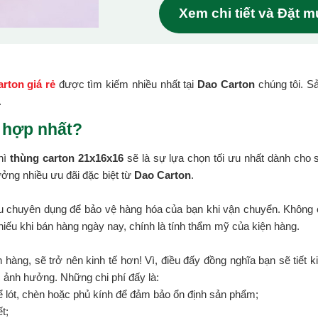
Xem chi tiết và Đặt 
rton giá rẻ
được tìm kiếm nhiều nhất tại
Dao Carton
chúng tôi. S
.
 hợp nhất?
hì
thùng carton 21x16x16
sẽ là sự lựa chọn tối ưu nhất dành cho
ởng nhiều ưu đãi đặc biệt từ
Dao Carton
.
ệu chuyên dụng để bảo vệ hàng hóa của bạn khi vận chuyển. Không c
hiếu khi bán hàng ngày nay, chính là tính thẩm mỹ của kiện hàng.
 hàng, sẽ trở nên kinh tế hơn! Vì, điều đấy đồng nghĩa bạn sẽ tiết k
c ảnh hưởng. Những chi phí đấy là:
ể lót, chèn hoặc phủ kính để đảm bảo ổn định sản phẩm;
t;