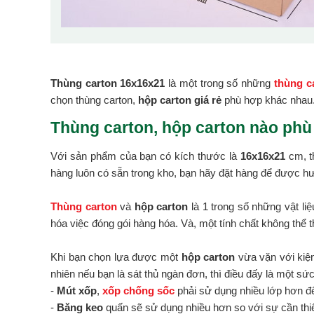
Thùng carton 16x16x21
là một trong số những
thùng ca
chọn thùng carton,
hộp carton giá rẻ
phù hợp khác nhau
Thùng carton, hộp carton nào phù
Với sản phẩm của bạn có kích thước là
16x16x21
cm, t
hàng luôn có sẵn trong kho, bạn hãy đặt hàng để được hư
Thùng carton
và
hộp carton
là 1 trong số những vật li
hóa việc đóng gói hàng hóa. Và, một tính chất không thể t
Khi bạn chọn lựa được một
hộp carton
vừa vặn với kiện
nhiên nếu bạn là sát thủ ngàn đơn, thì điều đấy là một sứ
-
Mút xốp
,
xốp chống sốc
phải sử dụng nhiều lớp hơn đ
-
Băng keo
quấn sẽ sử dụng nhiều hơn so với sự cần thiế