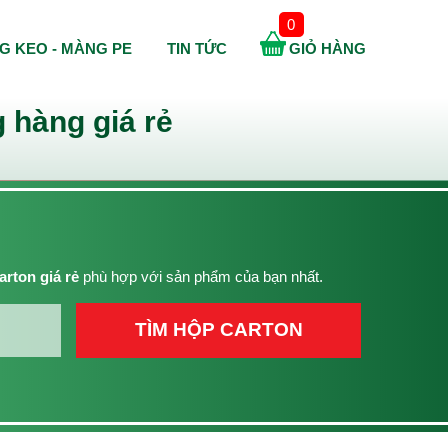
0
G KEO - MÀNG PE
TIN TỨC
GIỎ HÀNG
 hàng giá rẻ
arton giá rẻ
phù hợp với sản phẩm của bạn nhất.
TÌM HỘP CARTON