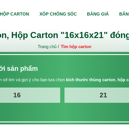
HỘP CARTON
XỐP CHỐNG SỐC
BẢNG GIÁ
BĂN
n, Hộp Carton "16x16x21" đóng
Trang chủ
Tìm hộp carton
với sản phẩm
 sẽ tìm và gợi ý cho bạn lựa chọn
kích thước thùng carton
,
hộp c