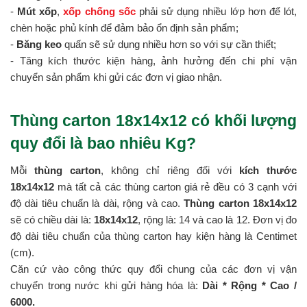
-
Mút xốp
,
xốp chống sốc
phải sử dụng nhiều lớp hơn để lót,
chèn hoặc phủ kính để đảm bảo ổn định sản phẩm;
-
Băng keo
quấn sẽ sử dụng nhiều hơn so với sự cần thiết;
- Tăng kích thước kiện hàng, ảnh hưởng đến chi phí vận
chuyển sản phẩm khi gửi các đơn vị giao nhận.
Thùng carton 18x14x12 có khối lượng
quy đổi là bao nhiêu Kg?
Mỗi
thùng carton
, không chỉ riêng đối với
kích thước
18x14x12
mà tất cả các thùng carton giá rẻ đều có 3 cạnh với
độ dài tiêu chuẩn là dài, rộng và cao.
Thùng carton 18x14x12
sẽ có chiều dài là:
18x14x12
, rộng là: 14 và cao là 12. Đơn vị đo
độ dài tiêu chuẩn của thùng carton hay kiện hàng là Centimet
(cm).
Căn cứ vào công thức quy đổi chung của các đơn vị vận
chuyển trong nước khi gửi hàng hóa là:
Dài * Rộng * Cao /
6000.