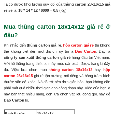
Ta có được khối lượng quy đổi của
thùng carton 23x16x15 giá
rẻ
sẽ là:
18 * 14 *
12 / 6000 = 0.5
(Kg)
Mua thùng carton 18x14x12 giá rẻ ở
đâu?
Khi nhắc đến
thùng carton giá rẻ
,
hộp carton giá rẻ
thì không
thể không biết đến một địa chỉ uy tín là
Dao Carton
. Đấy là
công ty sản xuất thùng carton giá rẻ
hàng đầu tại Việt nam.
Với hệ thống trang thiết bị, máy móc sản xuất được trang bị đầy
đủ. Việc lựa chọn mua
thùng carton 18x14x12
hay
hộp
carton 23x16x15
giá rẻ tận xưởng nói riêng và hàng trăm kích
thước sẵn có khác. Nó đã trở nên đơn giản hóa, bạn không cần
phải mất quá nhiều thời gian cho công đoạn này. Việc của bạn là
hãy bán thật nhiều hàng, còn lựa chọn vật liệu đóng gói, hãy để
Dao Carton
lo.
Kích thước
18x14x12