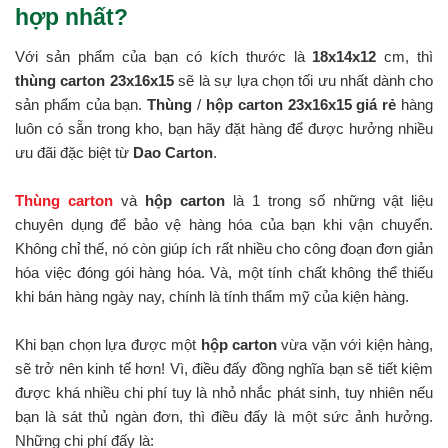
hợp nhất?
Với sản phẩm của bạn có kích thước là
18x14x12
cm, thì
thùng carton 23x16x15
sẽ là sự lựa chọn tối ưu nhất dành cho
sản phẩm của bạn.
Thùng
/
hộp carton 23x16x15 giá rẻ
hàng
luôn có sẵn trong kho, bạn hãy đặt hàng để được hưởng nhiều
ưu đãi đặc biệt từ
Dao Carton
.
Thùng carton
và
hộp carton
là 1 trong số những vật liệu
chuyên dụng để bảo vệ hàng hóa của bạn khi vận chuyển.
Không chỉ thế, nó còn giúp ích rất nhiều cho công đoạn đơn giản
hóa việc đóng gói hàng hóa. Và, một tính chất không thể thiếu
khi bán hàng ngày nay, chính là tính thẩm mỹ của kiện hàng.
Khi bạn chọn lựa được một
hộp carton
vừa vặn với kiện hàng,
sẽ trở nên kinh tế hơn! Vì, điều đấy đồng nghĩa bạn sẽ tiết kiệm
được khá nhiều chi phí tuy là nhỏ nhắc phát sinh, tuy nhiên nếu
bạn là sát thủ ngàn đơn, thì điều đấy là một sức ảnh hưởng.
Những chi phí đấy là: