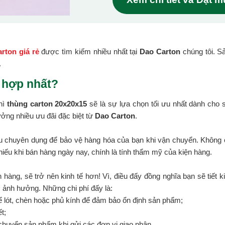
rton giá rẻ
được tìm kiếm nhiều nhất tại
Dao Carton
chúng tôi. S
.
 hợp nhất?
hì
thùng carton 20x20x15
sẽ là sự lựa chọn tối ưu nhất dành cho
ởng nhiều ưu đãi đặc biệt từ
Dao Carton
.
ệu chuyên dụng để bảo vệ hàng hóa của bạn khi vận chuyển. Không c
hiếu khi bán hàng ngày nay, chính là tính thẩm mỹ của kiện hàng.
 hàng, sẽ trở nên kinh tế hơn! Vì, điều đấy đồng nghĩa bạn sẽ tiết k
c ảnh hưởng. Những chi phí đấy là:
ể lót, chèn hoặc phủ kính để đảm bảo ổn định sản phẩm;
t;
chuyển sản phẩm khi gửi các đơn vị giao nhận.