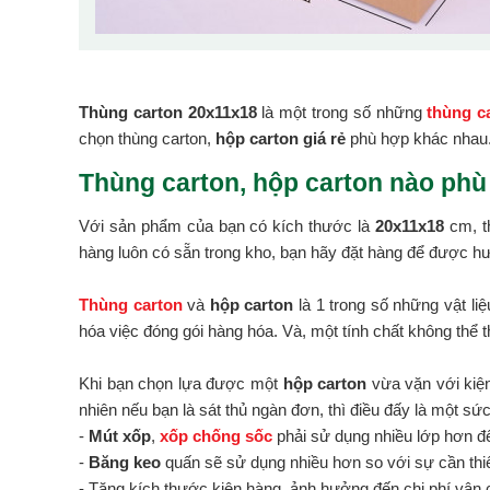
Thùng carton 20x11x18
là một trong số những
thùng ca
chọn thùng carton,
hộp carton giá rẻ
phù hợp khác nhau
Thùng carton, hộp carton nào phù
Với sản phẩm của bạn có kích thước là
20x11x18
cm, t
hàng luôn có sẵn trong kho, bạn hãy đặt hàng để được hư
Thùng carton
và
hộp carton
là 1 trong số những vật li
hóa việc đóng gói hàng hóa. Và, một tính chất không thể t
Khi bạn chọn lựa được một
hộp carton
vừa vặn với kiện
nhiên nếu bạn là sát thủ ngàn đơn, thì điều đấy là một sứ
-
Mút xốp
,
xốp chống sốc
phải sử dụng nhiều lớp hơn đ
-
Băng keo
quấn sẽ sử dụng nhiều hơn so với sự cần thiế
- Tăng kích thước kiện hàng, ảnh hưởng đến chi phí vận 