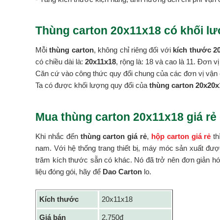
Thùng carton 20x11x18 có khối lư
Mỗi
thùng carton
, không chỉ riêng đối với
kích thước 2
có chiều dài là:
20x11x18
, rộng là: 18 và cao là 11. Đơn 
Căn cứ vào công thức quy đổi chung của các đơn vị vận 
Ta có được khối lượng quy đổi của
thùng carton 20x20x1
Mua thùng carton 20x11x18 giá rẻ
Khi nhắc đến
thùng carton giá rẻ
,
hộp carton giá rẻ
th
nam. Với hệ thống trang thiết bị, máy móc sản xuất đư
trăm kích thước sẵn có khác. Nó đã trở nên đơn giản hóa
liệu đóng gói, hãy để
Dao Carton
lo.
Kích thước
20x11x18
Giá bán
2.750đ