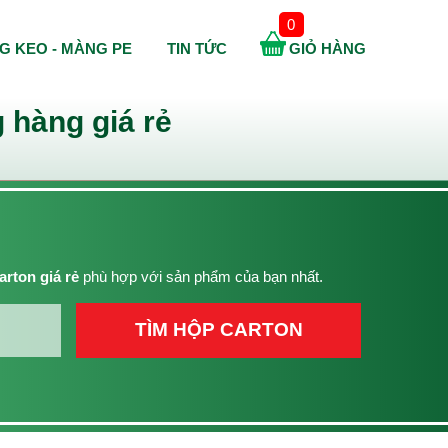
0
G KEO - MÀNG PE
TIN TỨC
GIỎ HÀNG
 hàng giá rẻ
arton giá rẻ
phù hợp với sản phẩm của bạn nhất.
TÌM HỘP CARTON