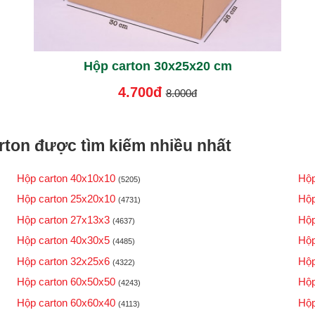
Hộp carton 30x25x20 cm
4.700đ
8.000đ
ton được tìm kiếm nhiều nhất
Hộp carton 40x10x10
Hộp
(5205)
Hộp carton 25x20x10
Hộp
(4731)
Hộp carton 27x13x3
Hộp
(4637)
Hộp carton 40x30x5
Hộp
(4485)
Hộp carton 32x25x6
Hộp
(4322)
Hộp carton 60x50x50
Hộp
(4243)
Hộp carton 60x60x40
Hộp
(4113)