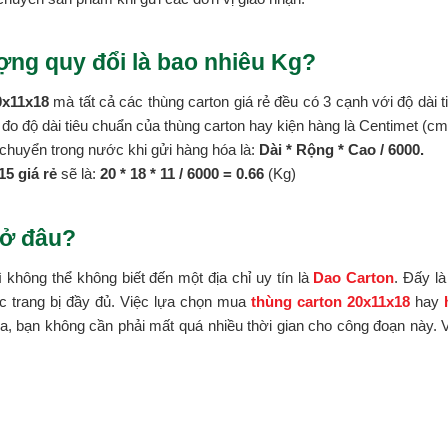
ợng quy đổi là bao nhiêu Kg?
0x11x18
mà tất cả các thùng carton giá rẻ đều có 3 cạnh với độ dài t
vị đo độ dài tiêu chuẩn của thùng carton hay kiện hàng là Centimet (cm
chuyển trong nước khi gửi hàng hóa là:
Dài * Rộng * Cao / 6000.
5 giá rẻ
sẽ là:
20 * 18 *
11 / 6000 = 0.66
(Kg)
 ở đâu?
ì không thể không biết đến một địa chỉ uy tín là
Dao Carton
. Đấy l
ợc trang bị đầy đủ. Việc lựa chọn mua
thùng carton 20x11x18
hay
, bạn không cần phải mất quá nhiều thời gian cho công đoạn này. V