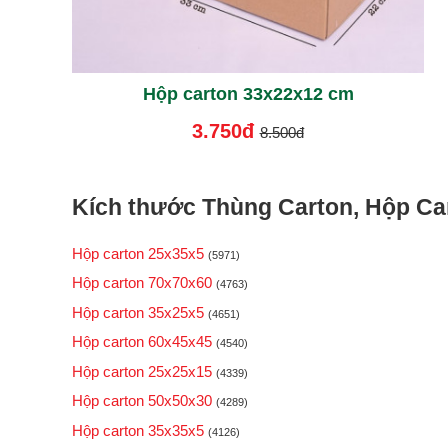
Hộp carton 33x22x12 cm
3.750đ
8.500đ
Kích thước Thùng Carton, Hộp Car
Hộp carton 25x35x5
(5971)
Hộp carton 70x70x60
(4763)
Hộp carton 35x25x5
(4651)
Hộp carton 60x45x45
(4540)
Hộp carton 25x25x15
(4339)
Hộp carton 50x50x30
(4289)
Hộp carton 35x35x5
(4126)