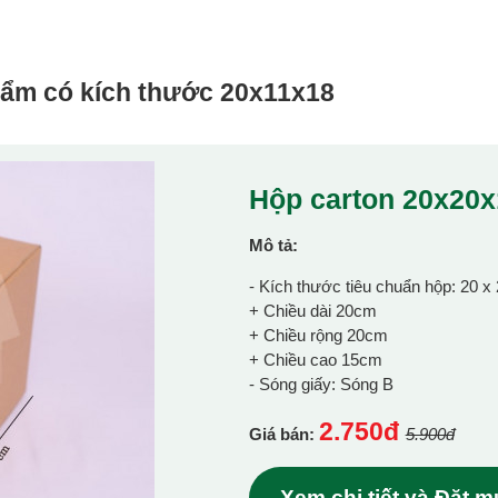
hẩm có kích thước
20x11x18
Hộp carton 20x20
Mô tả:
- Kích thước tiêu chuẩn hộp: 20 x
+ Chiều dài 20cm
+ Chiều rộng 20cm
+ Chiều cao 15cm
- Sóng giấy: Sóng B
2.750đ
Giá bán:
5.900đ
Xem chi tiết và Đặt 