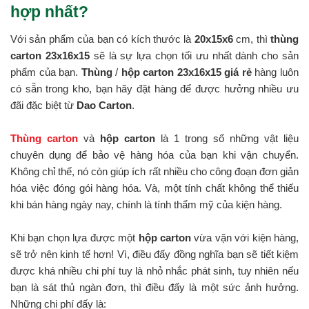
hợp nhất?
Với sản phẩm của bạn có kích thước là
20x15x6
cm, thì
thùng
carton 23x16x15
sẽ là sự lựa chọn tối ưu nhất dành cho sản
phẩm của bạn.
Thùng
/
hộp carton 23x16x15 giá rẻ
hàng luôn
có sẵn trong kho, bạn hãy đặt hàng để được hưởng nhiều ưu
đãi đặc biệt từ
Dao Carton
.
Thùng carton
và
hộp carton
là 1 trong số những vật liệu
chuyên dụng để bảo vệ hàng hóa của bạn khi vận chuyển.
Không chỉ thế, nó còn giúp ích rất nhiều cho công đoạn đơn giản
hóa việc đóng gói hàng hóa. Và, một tính chất không thể thiếu
khi bán hàng ngày nay, chính là tính thẩm mỹ của kiện hàng.
Khi bạn chọn lựa được một
hộp carton
vừa vặn với kiện hàng,
sẽ trở nên kinh tế hơn! Vì, điều đấy đồng nghĩa bạn sẽ tiết kiệm
được khá nhiều chi phí tuy là nhỏ nhắc phát sinh, tuy nhiên nếu
bạn là sát thủ ngàn đơn, thì điều đấy là một sức ảnh hưởng.
Những chi phí đấy là: