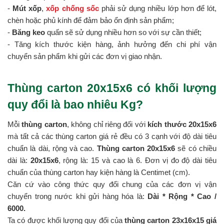
-
Mút xốp
,
xốp chống sốc
phải sử dụng nhiều lớp hơn để lót,
chèn hoặc phủ kính để đảm bảo ổn định sản phẩm;
-
Băng keo
quấn sẽ sử dụng nhiều hơn so với sự cần thiết;
- Tăng kích thước kiện hàng, ảnh hưởng đến chi phí vận
chuyển sản phẩm khi gửi các đơn vị giao nhận.
Thùng carton 20x15x6 có khối lượng
quy đổi là bao nhiêu Kg?
Mỗi
thùng carton
, không chỉ riêng đối với
kích thước 20x15x6
mà tất cả các thùng carton giá rẻ đều có 3 cạnh với độ dài tiêu
chuẩn là dài, rộng và cao.
Thùng carton 20x15x6
sẽ có chiều
dài là:
20x15x6
, rộng là: 15 và cao là 6. Đơn vị đo độ dài tiêu
chuẩn của thùng carton hay kiện hàng là Centimet (cm).
Căn cứ vào công thức quy đổi chung của các đơn vị vận
chuyển trong nước khi gửi hàng hóa là:
Dài * Rộng * Cao /
6000.
Ta có được khối lượng quy đổi của
thùng carton 23x16x15 giá