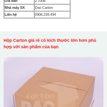
Giá bán
2.700đ
Nhà máy SX
Dao Carton
Liên hệ
0906.239.494
Hộp Carton giá rẻ có kích thước lớn hơn phù
hợp với sản phẩm của bạn