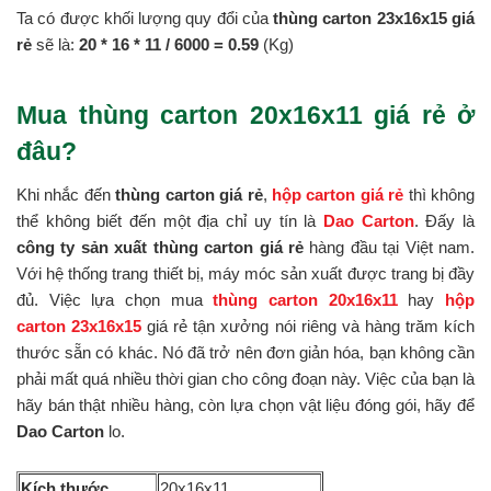
Ta có được khối lượng quy đổi của
thùng carton 23x16x15 giá
rẻ
sẽ là:
20 * 16 *
11 / 6000 = 0.59
(Kg)
Mua thùng carton 20x16x11 giá rẻ ở
đâu?
Khi nhắc đến
thùng carton giá rẻ
,
hộp carton giá rẻ
thì không
thể không biết đến một địa chỉ uy tín là
Dao Carton
. Đấy là
công ty sản xuất thùng carton giá rẻ
hàng đầu tại Việt nam.
Với hệ thống trang thiết bị, máy móc sản xuất được trang bị đầy
đủ. Việc lựa chọn mua
thùng carton 20x16x11
hay
hộp
carton 23x16x15
giá rẻ tận xưởng nói riêng và hàng trăm kích
thước sẵn có khác. Nó đã trở nên đơn giản hóa, bạn không cần
phải mất quá nhiều thời gian cho công đoạn này. Việc của bạn là
hãy bán thật nhiều hàng, còn lựa chọn vật liệu đóng gói, hãy để
Dao Carton
lo.
Kích thước
20x16x11