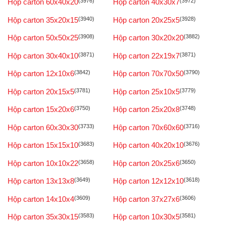
Hộp carton 60x40x20
(3976)
Hộp carton 40x30x7
(3972)
Hộp carton 35x20x15
(3940)
Hộp carton 20x25x5
(3928)
Hộp carton 50x50x25
(3908)
Hộp carton 30x20x20
(3882)
Hộp carton 30x40x10
(3871)
Hộp carton 22x19x7
(3871)
Hộp carton 12x10x6
(3842)
Hộp carton 70x70x50
(3790)
Hộp carton 20x15x5
(3781)
Hộp carton 25x10x5
(3779)
Hộp carton 15x20x6
(3750)
Hộp carton 25x20x8
(3748)
Hộp carton 60x30x30
(3733)
Hộp carton 70x60x60
(3716)
Hộp carton 15x15x10
(3683)
Hộp carton 40x20x10
(3676)
Hộp carton 10x10x22
(3658)
Hộp carton 20x25x6
(3650)
Hộp carton 13x13x8
(3649)
Hộp carton 12x12x10
(3618)
Hộp carton 14x10x4
(3609)
Hộp carton 37x27x6
(3606)
Hộp carton 35x30x15
(3583)
Hộp carton 10x30x5
(3581)