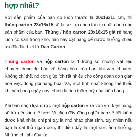
hợp nhất?
Với sản phẩm của bạn có kích thước là
20x16x11
cm, thì
thùng carton 23x16x15
sẽ là sự lựa chọn tối ưu nhất dành cho
sản phẩm của bạn.
Thùng
/
hộp carton 23x16x15 giá rẻ
hàng
luôn có sẵn trong kho, bạn hãy đặt hàng để được hưởng nhiều
ưu đãi đặc biệt từ
Dao Carton
.
Thùng carton
và
hộp carton
là 1 trong số những vật liệu
chuyên dụng để bảo vệ hàng hóa của bạn khi vận chuyển.
Không chỉ thế, nó còn giúp ích rất nhiều cho công đoạn đơn giản
hóa việc đóng gói hàng hóa. Và, một tính chất không thể thiếu
khi bán hàng ngày nay, chính là tính thẩm mỹ của kiện hàng.
Khi bạn chọn lựa được một
hộp carton
vừa vặn với kiện hàng,
sẽ trở nên kinh tế hơn! Vì, điều đấy đồng nghĩa bạn sẽ tiết kiệm
được khá nhiều chi phí tuy là nhỏ nhắc phát sinh, tuy nhiên nếu
bạn là sát thủ ngàn đơn, thì điều đấy là một sức ảnh hưởng.
Những chi phí đấy là: