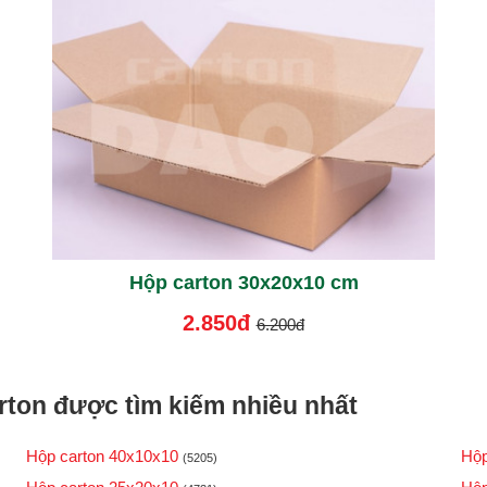
Hộp carton 30x20x10 cm
2.850đ
6.200đ
ton được tìm kiếm nhiều nhất
Hộp carton 40x10x10
Hộp
(5205)