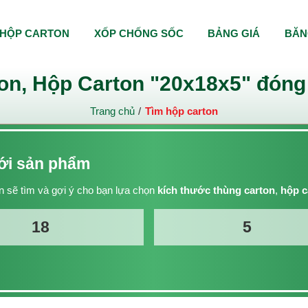
HỘP CARTON
XỐP CHỐNG SỐC
BẢNG GIÁ
BĂN
on, Hộp Carton "20x18x5" đóng 
Trang chủ
Tìm hộp carton
với sản phẩm
 sẽ tìm và gợi ý cho bạn lựa chọn
kích thước thùng carton
,
hộp c