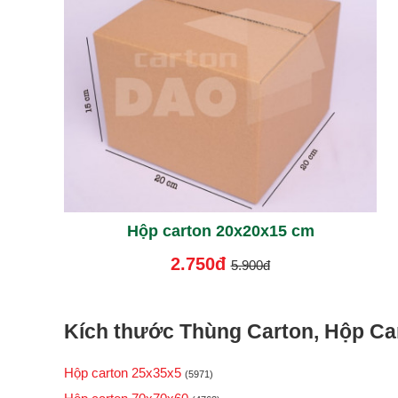
Hộp carton 20x20x15 cm
2.750đ
5.900đ
Kích thước Thùng Carton, Hộp Car
Hộp carton 25x35x5
(5971)