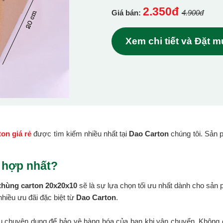
2.350đ
Giá bán:
4.900đ
Xem chi tiết và Đặt 
ton giá rẻ
được tìm kiếm nhiều nhất tại
Dao Carton
chúng tôi. Sản 
 hợp nhất?
thùng carton 20x20x10
sẽ là sự lựa chọn tối ưu nhất dành cho sản
hiều ưu đãi đặc biệt từ
Dao Carton
.
ệu chuyên dụng để bảo vệ hàng hóa của bạn khi vận chuyển. Không c