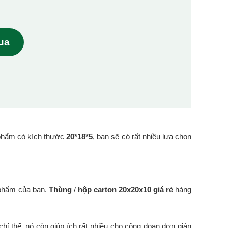
mua
phẩm có kích thước
20*18*5
, bạn sẽ có rất nhiều lựa chọn
 phẩm của bạn.
Thùng
/
hộp carton 20x20x10 giá rẻ
hàng
hỉ thế, nó còn giúp ích rất nhiều cho công đoạn đơn giản