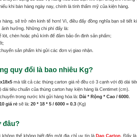
hiếu khi bán hàng ngày nay, chính là tính thẩm mỹ của kiện hàng.
 hàng, sẽ trở nên kinh tế hơn! Vì, điều đấy đồng nghĩa bạn sẽ tiết k
c ảnh hưởng. Những chi phí đấy là:
ể lót, chèn hoặc phủ kính để đảm bảo ổn định sản phẩm;
t;
chuyển sản phẩm khi gửi các đơn vị giao nhận.
ng quy đổi là bao nhiêu Kg?
0x18x5
mà tất cả các thùng carton giá rẻ đều có 3 cạnh với độ dài tiê
độ dài tiêu chuẩn của thùng carton hay kiện hàng là Centimet (cm).
chuyển trong nước khi gửi hàng hóa là:
Dài * Rộng * Cao / 6000.
0 giá rẻ
sẽ là:
20 * 18 *
5 / 6000 = 0.3
(Kg)
ở đâu?
ì không thể không biết đến một địa chỉ uy tín là
Dao Carton
. Đấy l