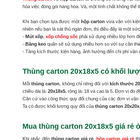
hóa việc đóng gói hàng hóa. Và, một tính chất không thể t
Khi bạn chọn lựa được một
hộp carton
vừa vặn với kiện
nhiên nếu bạn là sát thủ ngàn đơn, thì điều đấy là một sứ
-
Mút xốp
,
xốp chống sốc
phải sử dụng nhiều lớp hơn đ
-
Băng keo
quấn sẽ sử dụng nhiều hơn so với sự cần thiế
- Tăng kích thước kiện hàng, ảnh hưởng đến chi phí vận 
Thùng carton 20x18x5 có khối lượ
Mỗi
thùng carton
, không chỉ riêng đối với
kích thước 2
chiều dài là:
20x18x5
, rộng là: 18 và cao là 5. Đơn vị đo 
Căn cứ vào công thức quy đổi chung của các đơn vị vận 
Ta có được khối lượng quy đổi của
thùng carton 20x20x1
Mua thùng carton 20x18x5 giá rẻ 
Khi nhắc đến
thùng carton giá rẻ
,
hộp carton giá rẻ
th