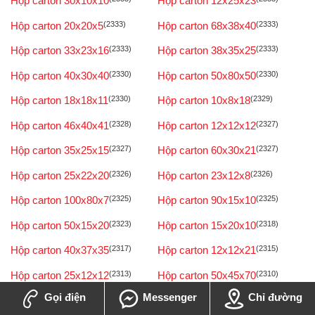
Hộp carton 30x10x10
Hộp carton 12x25x23
Hộp carton 20x20x5
(2333)
Hộp carton 68x38x40
(2333)
Hộp carton 33x23x16
(2333)
Hộp carton 38x35x25
(2333)
Hộp carton 40x30x40
(2330)
Hộp carton 50x80x50
(2330)
Hộp carton 18x18x11
(2330)
Hộp carton 10x8x18
(2329)
Hộp carton 46x40x41
(2328)
Hộp carton 12x12x12
(2327)
Hộp carton 35x25x15
(2327)
Hộp carton 60x30x21
(2327)
Hộp carton 25x22x20
(2326)
Hộp carton 23x12x8
(2326)
Hộp carton 100x80x7
(2325)
Hộp carton 90x15x10
(2325)
Hộp carton 50x15x20
(2323)
Hộp carton 15x20x10
(2318)
Hộp carton 40x37x35
(2317)
Hộp carton 12x12x21
(2315)
Hộp carton 25x12x12
(2313)
Hộp carton 50x45x70
(2310)
Gọi điện
Messenger
Chỉ đường
Hộp carton 3x8x5
(2309)
Hộp carton 16x16x10
(2309)