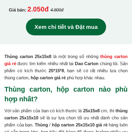
2.050đ
Giá bán:
4.800đ
Xem chi tiết và Đặt mua
Thùng carton 25x15x8
là một trong số những
thùng carton
giá rẻ
được tìm kiếm nhiều nhất tại
Dao Carton
chúng tôi. Sản
phẩm có kích thước
25*15*8
, bạn sẽ có rất nhiều lựa chọn
thùng carton,
hộp carton giá rẻ
phù hợp khác nhau.
Thùng carton, hộp carton nào phù
hợp nhất?
Với sản phẩm của bạn có kích thước là
25x15x8
cm, thì
thùng
carton 25x15x10
sẽ là sự lựa chọn tối ưu nhất dành cho sản
phẩm của bạn.
Thùng
/
hộp carton 25x15x10 giá rẻ
hàng luôn
có sẵn trong kho, bạn hãy đặt hàng để được hưởng nhiều ưu