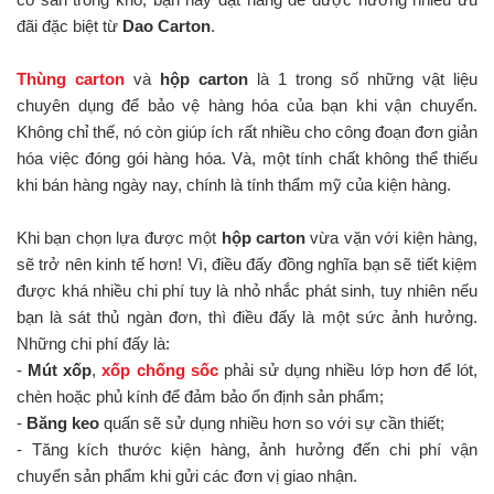
đãi đặc biệt từ
Dao Carton
.
Thùng carton
và
hộp carton
là 1 trong số những vật liệu
chuyên dụng để bảo vệ hàng hóa của bạn khi vận chuyển.
Không chỉ thế, nó còn giúp ích rất nhiều cho công đoạn đơn giản
hóa việc đóng gói hàng hóa. Và, một tính chất không thể thiếu
khi bán hàng ngày nay, chính là tính thẩm mỹ của kiện hàng.
Khi bạn chọn lựa được một
hộp carton
vừa vặn với kiện hàng,
sẽ trở nên kinh tế hơn! Vì, điều đấy đồng nghĩa bạn sẽ tiết kiệm
được khá nhiều chi phí tuy là nhỏ nhắc phát sinh, tuy nhiên nếu
bạn là sát thủ ngàn đơn, thì điều đấy là một sức ảnh hưởng.
Những chi phí đấy là:
-
Mút xốp
,
xốp chống sốc
phải sử dụng nhiều lớp hơn để lót,
chèn hoặc phủ kính để đảm bảo ổn định sản phẩm;
-
Băng keo
quấn sẽ sử dụng nhiều hơn so với sự cần thiết;
- Tăng kích thước kiện hàng, ảnh hưởng đến chi phí vận
chuyển sản phẩm khi gửi các đơn vị giao nhận.