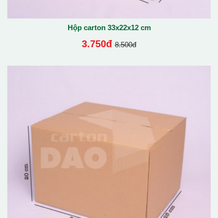
Hộp carton 33x22x12 cm
3.750đ
8.500đ