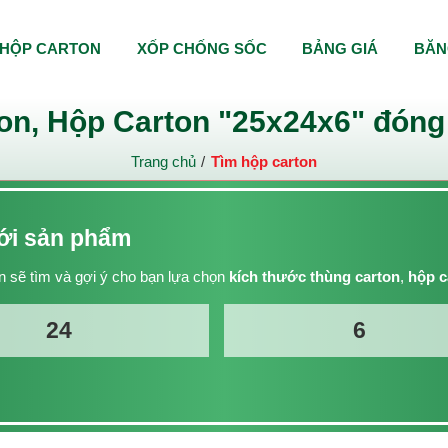
HỘP CARTON
XỐP CHỐNG SỐC
BẢNG GIÁ
BĂN
on, Hộp Carton "25x24x6" đóng 
Trang chủ
Tìm hộp carton
với sản phẩm
 sẽ tìm và gợi ý cho bạn lựa chọn
kích thước thùng carton
,
hộp c