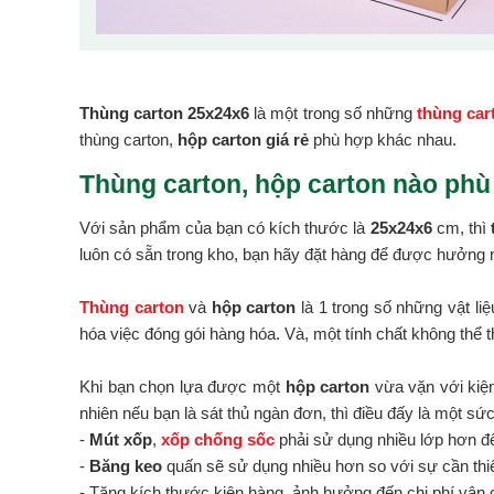
Thùng carton 25x24x6
là một trong số những
thùng car
thùng carton,
hộp carton giá rẻ
phù hợp khác nhau.
Thùng carton, hộp carton nào phù
Với sản phẩm của bạn có kích thước là
25x24x6
cm, thì
luôn có sẵn trong kho, bạn hãy đặt hàng để được hưởng n
Thùng carton
và
hộp carton
là 1 trong số những vật li
hóa việc đóng gói hàng hóa. Và, một tính chất không thể t
Khi bạn chọn lựa được một
hộp carton
vừa vặn với kiện
nhiên nếu bạn là sát thủ ngàn đơn, thì điều đấy là một sứ
-
Mút xốp
,
xốp chống sốc
phải sử dụng nhiều lớp hơn đ
-
Băng keo
quấn sẽ sử dụng nhiều hơn so với sự cần thiế
- Tăng kích thước kiện hàng, ảnh hưởng đến chi phí vận 