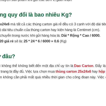
ng quy đổi là bao nhiêu Kg?
5x24x6
mà tất cả các thùng carton giá rẻ đều có 3 cạnh với độ dài tiê
độ dài tiêu chuẩn của thùng carton hay kiện hàng là Centimet (cm).
chuyển trong nước khi gửi hàng hóa là:
Dài * Rộng * Cao / 6000.
0 giá rẻ
sẽ là:
25 * 24 *
6 / 6000 = 0.6
(Kg)
ở đâu?
ì không thể không biết đến một địa chỉ uy tín là
Dao Carton
. Đấy l
 trang bị đầy đủ. Việc lựa chọn mua
thùng carton 25x24x6
hay
hộp 
 không cần phải mất quá nhiều thời gian cho công đoạn này. Việc c