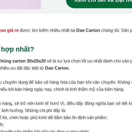
ton giá rẻ
được tìm kiếm nhiều nhất tại
Dao Carton
chúng tôi. Sản 
 hợp nhất?
thùng carton 30x25x20
sẽ là sự lựa chọn tối ưu nhất dành cho sản
hiều ưu đãi đặc biệt từ
Dao Carton
.
ệu chuyên dụng để bảo vệ hàng hóa của bạn khi vận chuyển. Không c
hiếu khi bán hàng ngày nay, chính là tính thẩm mỹ của kiện hàng.
 hàng, sẽ trở nên kinh tế hơn! Vì, điều đấy đồng nghĩa bạn sẽ tiết k
c ảnh hưởng. Những chi phí đấy là:
ể lót, chèn hoặc phủ kính để đảm bảo ổn định sản phẩm;
t;
chuyển sản phẩm khi gửi các đơn vị giao nhận.