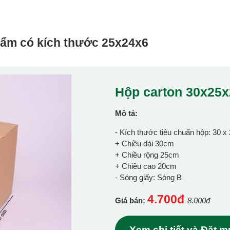
hẩm có kích thước
25x24x6
Hộp carton 30x25
Mô tả:
- Kích thước tiêu chuẩn hộp: 30 x
+ Chiều dài 30cm
+ Chiều rộng 25cm
+ Chiều cao 20cm
- Sóng giấy: Sóng B
4.700đ
Giá bán:
8.000đ
Xem chi tiết và Đặt 