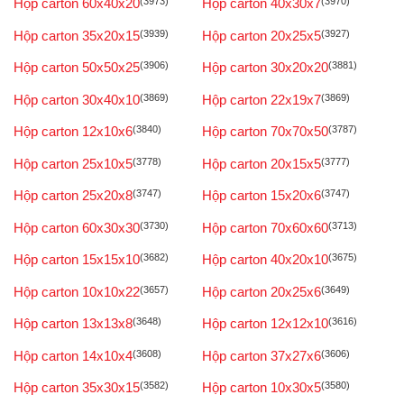
Hộp carton 60x40x20
(3973)
Hộp carton 40x30x7
(3970)
Hộp carton 35x20x15
(3939)
Hộp carton 20x25x5
(3927)
Hộp carton 50x50x25
(3906)
Hộp carton 30x20x20
(3881)
Hộp carton 30x40x10
(3869)
Hộp carton 22x19x7
(3869)
Hộp carton 12x10x6
(3840)
Hộp carton 70x70x50
(3787)
Hộp carton 25x10x5
(3778)
Hộp carton 20x15x5
(3777)
Hộp carton 25x20x8
(3747)
Hộp carton 15x20x6
(3747)
Hộp carton 60x30x30
(3730)
Hộp carton 70x60x60
(3713)
Hộp carton 15x15x10
(3682)
Hộp carton 40x20x10
(3675)
Hộp carton 10x10x22
(3657)
Hộp carton 20x25x6
(3649)
Hộp carton 13x13x8
(3648)
Hộp carton 12x12x10
(3616)
Hộp carton 14x10x4
(3608)
Hộp carton 37x27x6
(3606)
Hộp carton 35x30x15
(3582)
Hộp carton 10x30x5
(3580)