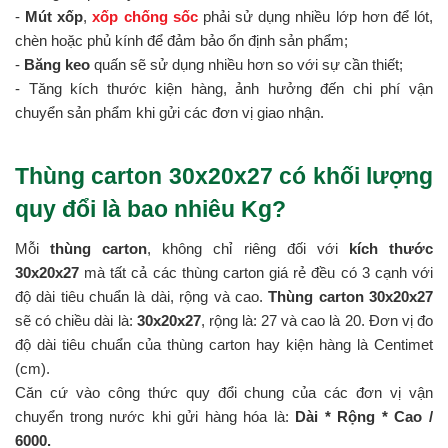
-
Mút xốp
,
xốp chống sốc
phải sử dụng nhiều lớp hơn để lót,
chèn hoặc phủ kính để đảm bảo ổn định sản phẩm;
-
Băng keo
quấn sẽ sử dụng nhiều hơn so với sự cần thiết;
- Tăng kích thước kiện hàng, ảnh hưởng đến chi phí vận
chuyển sản phẩm khi gửi các đơn vị giao nhận.
Thùng carton 30x20x27 có khối lượng
quy đổi là bao nhiêu Kg?
Mỗi
thùng carton
, không chỉ riêng đối với
kích thước
30x20x27
mà tất cả các thùng carton giá rẻ đều có 3 cạnh với
độ dài tiêu chuẩn là dài, rộng và cao.
Thùng carton 30x20x27
sẽ có chiều dài là:
30x20x27
, rộng là: 27 và cao là 20. Đơn vị đo
độ dài tiêu chuẩn của thùng carton hay kiện hàng là Centimet
(cm).
Căn cứ vào công thức quy đổi chung của các đơn vị vận
chuyển trong nước khi gửi hàng hóa là:
Dài * Rộng * Cao /
6000.