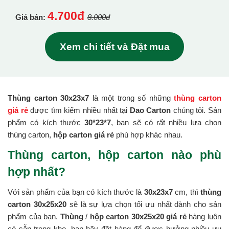
4.700đ
Giá bán:
8.000đ
Xem chi tiết và Đặt mua
Thùng carton 30x23x7
là một trong số những
thùng carton
giá rẻ
được tìm kiếm nhiều nhất tại
Dao Carton
chúng tôi. Sản
phẩm có kích thước
30*23*7
, bạn sẽ có rất nhiều lựa chọn
thùng carton,
hộp carton giá rẻ
phù hợp khác nhau.
Thùng carton, hộp carton nào phù
hợp nhất?
Với sản phẩm của bạn có kích thước là
30x23x7
cm, thì
thùng
carton 30x25x20
sẽ là sự lựa chọn tối ưu nhất dành cho sản
phẩm của bạn.
Thùng
/
hộp carton 30x25x20 giá rẻ
hàng luôn
có sẵn trong kho, bạn hãy đặt hàng để được hưởng nhiều ưu