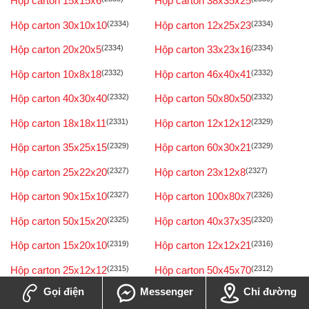
Hộp carton 15x15x6
Hộp carton 38x35x25
Hộp carton 30x10x10
(2334)
Hộp carton 12x25x23
(2334)
Hộp carton 20x20x5
(2334)
Hộp carton 33x23x16
(2334)
Hộp carton 10x8x18
(2332)
Hộp carton 46x40x41
(2332)
Hộp carton 40x30x40
(2332)
Hộp carton 50x80x50
(2332)
Hộp carton 18x18x11
(2331)
Hộp carton 12x12x12
(2329)
Hộp carton 35x25x15
(2329)
Hộp carton 60x30x21
(2329)
Hộp carton 25x22x20
(2327)
Hộp carton 23x12x8
(2327)
Hộp carton 90x15x10
(2327)
Hộp carton 100x80x7
(2326)
Hộp carton 50x15x20
(2325)
Hộp carton 40x37x35
(2320)
Hộp carton 15x20x10
(2319)
Hộp carton 12x12x21
(2316)
Hộp carton 25x12x12
(2315)
Hộp carton 50x45x70
(2312)
Gọi điện
Messenger
Chỉ đường
Hộp carton 3x8x5
(2311)
Hộp carton 16x16x10
(2310)