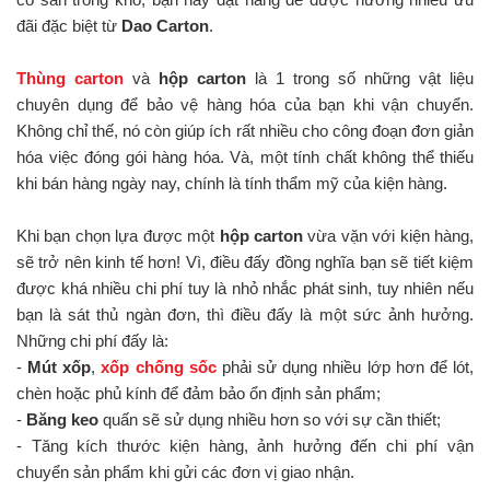
đãi đặc biệt từ
Dao Carton
.
Thùng carton
và
hộp carton
là 1 trong số những vật liệu
chuyên dụng để bảo vệ hàng hóa của bạn khi vận chuyển.
Không chỉ thế, nó còn giúp ích rất nhiều cho công đoạn đơn giản
hóa việc đóng gói hàng hóa. Và, một tính chất không thể thiếu
khi bán hàng ngày nay, chính là tính thẩm mỹ của kiện hàng.
Khi bạn chọn lựa được một
hộp carton
vừa vặn với kiện hàng,
sẽ trở nên kinh tế hơn! Vì, điều đấy đồng nghĩa bạn sẽ tiết kiệm
được khá nhiều chi phí tuy là nhỏ nhắc phát sinh, tuy nhiên nếu
bạn là sát thủ ngàn đơn, thì điều đấy là một sức ảnh hưởng.
Những chi phí đấy là:
-
Mút xốp
,
xốp chống sốc
phải sử dụng nhiều lớp hơn để lót,
chèn hoặc phủ kính để đảm bảo ổn định sản phẩm;
-
Băng keo
quấn sẽ sử dụng nhiều hơn so với sự cần thiết;
- Tăng kích thước kiện hàng, ảnh hưởng đến chi phí vận
chuyển sản phẩm khi gửi các đơn vị giao nhận.