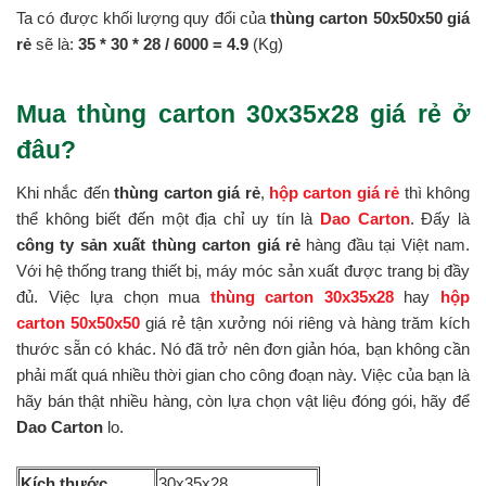
Ta có được khối lượng quy đổi của
thùng carton 50x50x50 giá
rẻ
sẽ là:
35 * 30 *
28 / 6000 = 4.9
(Kg)
Mua thùng carton 30x35x28 giá rẻ ở
đâu?
Khi nhắc đến
thùng carton giá rẻ
,
hộp carton giá rẻ
thì không
thể không biết đến một địa chỉ uy tín là
Dao Carton
. Đấy là
công ty sản xuất thùng carton giá rẻ
hàng đầu tại Việt nam.
Với hệ thống trang thiết bị, máy móc sản xuất được trang bị đầy
đủ. Việc lựa chọn mua
thùng carton 30x35x28
hay
hộp
carton 50x50x50
giá rẻ tận xưởng nói riêng và hàng trăm kích
thước sẵn có khác. Nó đã trở nên đơn giản hóa, bạn không cần
phải mất quá nhiều thời gian cho công đoạn này. Việc của bạn là
hãy bán thật nhiều hàng, còn lựa chọn vật liệu đóng gói, hãy để
Dao Carton
lo.
Kích thước
30x35x28