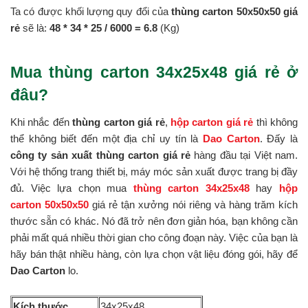
Ta có được khối lượng quy đổi của
thùng carton 50x50x50 giá
rẻ
sẽ là:
48 * 34 *
25 / 6000 = 6.8
(Kg)
Mua thùng carton 34x25x48 giá rẻ ở
đâu?
Khi nhắc đến
thùng carton giá rẻ
,
hộp carton giá rẻ
thì không
thể không biết đến một địa chỉ uy tín là
Dao Carton
. Đấy là
công ty sản xuất thùng carton giá rẻ
hàng đầu tại Việt nam.
Với hệ thống trang thiết bị, máy móc sản xuất được trang bị đầy
đủ. Việc lựa chọn mua
thùng carton 34x25x48
hay
hộp
carton 50x50x50
giá rẻ tận xưởng nói riêng và hàng trăm kích
thước sẵn có khác. Nó đã trở nên đơn giản hóa, bạn không cần
phải mất quá nhiều thời gian cho công đoạn này. Việc của bạn là
hãy bán thật nhiều hàng, còn lựa chọn vật liệu đóng gói, hãy để
Dao Carton
lo.
Kích thước
34x25x48