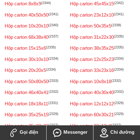
Hộp carton 8x8x9
(2344)
Hộp carton 45x45x15
(2342)
Hộp carton 40x50x50
(2341)
Hộp carton 23x12x10
(2341)
Hộp carton 10x20x10
(2340)
Hộp carton 50x35x5
(2338)
Hộp carton 68x38x40
(2337)
Hộp carton 31x22x30
(2335)
Hộp carton 15x15x6
(2335)
Hộp carton 38x35x25
(2335)
Hộp carton 30x10x10
(2334)
Hộp carton 12x25x23
(2334)
Hộp carton 20x20x5
(2334)
Hộp carton 33x23x16
(2334)
Hộp carton 50x80x50
(2333)
Hộp carton 10x8x18
(2332)
Hộp carton 46x40x41
(2332)
Hộp carton 40x30x40
(2332)
Hộp carton 18x18x11
(2331)
Hộp carton 12x12x12
(2329)
Hộp carton 35x25x15
(2329)
Hộp carton 60x30x21
(2329)
Hộp carton 25x22x20
(2327)
Hộp carton 23x12x8
(2327)
Gọi điện
Messenger
Chỉ đường
Hộp carton 90x15x10
(2327)
Hộp carton 100x80x7
(2326)