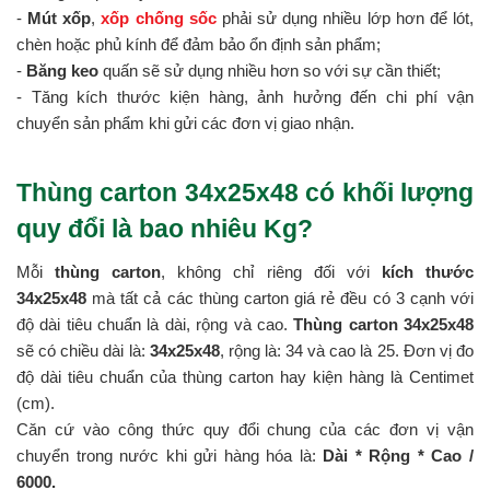
-
Mút xốp
,
xốp chống sốc
phải sử dụng nhiều lớp hơn để lót,
chèn hoặc phủ kính để đảm bảo ổn định sản phẩm;
-
Băng keo
quấn sẽ sử dụng nhiều hơn so với sự cần thiết;
- Tăng kích thước kiện hàng, ảnh hưởng đến chi phí vận
chuyển sản phẩm khi gửi các đơn vị giao nhận.
Thùng carton 34x25x48 có khối lượng
quy đổi là bao nhiêu Kg?
Mỗi
thùng carton
, không chỉ riêng đối với
kích thước
34x25x48
mà tất cả các thùng carton giá rẻ đều có 3 cạnh với
độ dài tiêu chuẩn là dài, rộng và cao.
Thùng carton 34x25x48
sẽ có chiều dài là:
34x25x48
, rộng là: 34 và cao là 25. Đơn vị đo
độ dài tiêu chuẩn của thùng carton hay kiện hàng là Centimet
(cm).
Căn cứ vào công thức quy đổi chung của các đơn vị vận
chuyển trong nước khi gửi hàng hóa là:
Dài * Rộng * Cao /
6000.