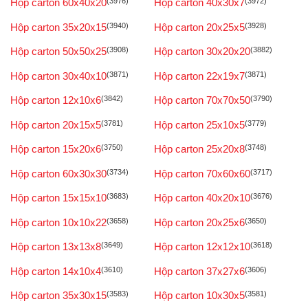
Hộp carton 60x40x20
(3976)
Hộp carton 40x30x7
(3972)
Hộp carton 35x20x15
(3940)
Hộp carton 20x25x5
(3928)
Hộp carton 50x50x25
(3908)
Hộp carton 30x20x20
(3882)
Hộp carton 30x40x10
(3871)
Hộp carton 22x19x7
(3871)
Hộp carton 12x10x6
(3842)
Hộp carton 70x70x50
(3790)
Hộp carton 20x15x5
(3781)
Hộp carton 25x10x5
(3779)
Hộp carton 15x20x6
(3750)
Hộp carton 25x20x8
(3748)
Hộp carton 60x30x30
(3734)
Hộp carton 70x60x60
(3717)
Hộp carton 15x15x10
(3683)
Hộp carton 40x20x10
(3676)
Hộp carton 10x10x22
(3658)
Hộp carton 20x25x6
(3650)
Hộp carton 13x13x8
(3649)
Hộp carton 12x12x10
(3618)
Hộp carton 14x10x4
(3610)
Hộp carton 37x27x6
(3606)
Hộp carton 35x30x15
(3583)
Hộp carton 10x30x5
(3581)