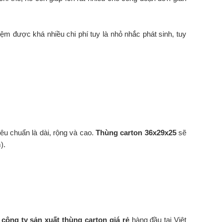
iệm được khá nhiều chi phí tuy là nhỏ nhắc phát sinh, tuy
iêu chuẩn là dài, rộng và cao.
Thùng carton 36x29x25
sẽ
).
à
công ty sản xuất thùng carton giá rẻ
hàng đầu tại Việt