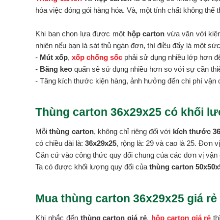
hóa việc đóng gói hàng hóa. Và, một tính chất không thể t
Khi bạn chọn lựa được một
hộp carton
vừa vặn với kiện
nhiên nếu bạn là sát thủ ngàn đơn, thì điều đấy là một sứ
-
Mút xốp
,
xốp chống sốc
phải sử dụng nhiều lớp hơn đ
-
Băng keo
quấn sẽ sử dụng nhiều hơn so với sự cần thiế
- Tăng kích thước kiện hàng, ảnh hưởng đến chi phí vận 
Thùng carton 36x29x25 có khối lư
Mỗi
thùng carton
, không chỉ riêng đối với
kích thước 3
có chiều dài là:
36x29x25
, rộng là: 29 và cao là 25. Đơn 
Căn cứ vào công thức quy đổi chung của các đơn vị vận 
Ta có được khối lượng quy đổi của
thùng carton 50x50x5
Mua thùng carton 36x29x25 giá rẻ
Khi nhắc đến
thùng carton giá rẻ
,
hộp carton giá rẻ
th