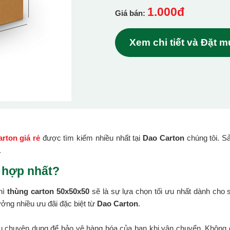
1.000đ
Giá bán:
Xem chi tiết và Đặt 
rton giá rẻ
được tìm kiếm nhiều nhất tại
Dao Carton
chúng tôi. S
.
 hợp nhất?
hì
thùng carton 50x50x50
sẽ là sự lựa chọn tối ưu nhất dành cho
ởng nhiều ưu đãi đặc biệt từ
Dao Carton
.
ệu chuyên dụng để bảo vệ hàng hóa của bạn khi vận chuyển. Không c