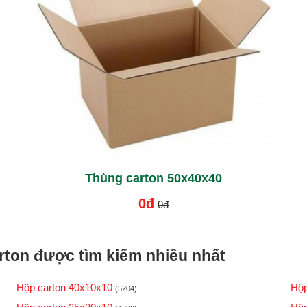
Thùng carton 50x40x40
0đ
0đ
ton được tìm kiếm nhiều nhất
Hộp carton 40x10x10
Hộp
(5204)