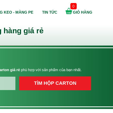
0
G KEO - MÀNG PE
TIN TỨC
GIỎ HÀNG
 hàng giá rẻ
arton giá rẻ
phù hợp với sản phẩm của bạn nhất.
TÌM HỘP CARTON