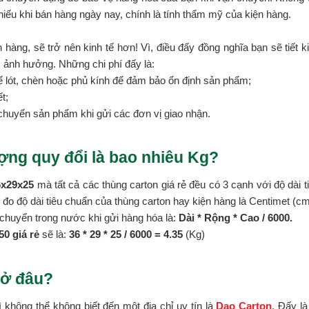
hiếu khi bán hàng ngày nay, chính là tính thẩm mỹ của kiện hàng.
 hàng, sẽ trở nên kinh tế hơn! Vì, điều đấy đồng nghĩa bạn sẽ tiết k
c ảnh hưởng. Những chi phí đấy là:
ể lót, chèn hoặc phủ kính để đảm bảo ổn định sản phẩm;
t;
chuyển sản phẩm khi gửi các đơn vị giao nhận.
ợng quy đổi là bao nhiêu Kg?
6x29x25
mà tất cả các thùng carton giá rẻ đều có 3 cạnh với độ dài t
vị đo độ dài tiêu chuẩn của thùng carton hay kiện hàng là Centimet (cm
chuyển trong nước khi gửi hàng hóa là:
Dài * Rộng * Cao / 6000.
0 giá rẻ
sẽ là:
36 * 29 *
25 / 6000 = 4.35
(Kg)
 ở đâu?
ì không thể không biết đến một địa chỉ uy tín là
Dao Carton
. Đấy l