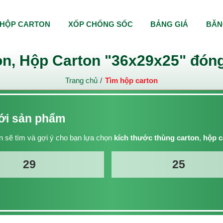
HỘP CARTON
XỐP CHỐNG SỐC
BẢNG GIÁ
BĂN
n, Hộp Carton "36x29x25" đóng
Trang chủ
Tìm hộp carton
với sản phẩm
 sẽ tìm và gợi ý cho bạn lựa chọn
kích thước thùng carton
,
hộp c