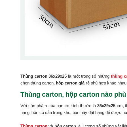
Thùng carton 36x29x25
là một trong số những
thùng ca
chọn thùng carton,
hộp carton giá rẻ
phù hợp khác nhau
Thùng carton, hộp carton nào phù
Với sản phẩm của bạn có kích thước là
36x29x25
cm, t
hàng luôn có sẵn trong kho, bạn hãy đặt hàng để được hư
Thùng carton
và
hộp carton
là 1 trong số những vật li