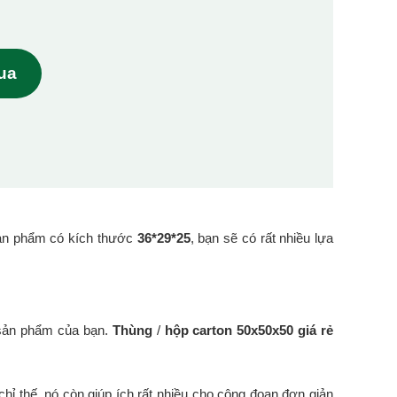
mua
ản phẩm có kích thước
36*29*25
, bạn sẽ có rất nhiều lựa
 sản phẩm của bạn.
Thùng
/
hộp carton 50x50x50 giá rẻ
hỉ thế, nó còn giúp ích rất nhiều cho công đoạn đơn giản