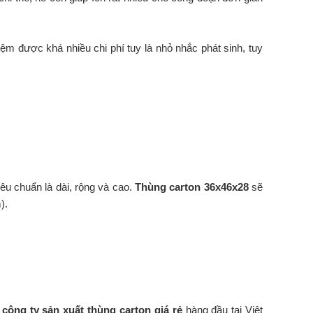
iệm được khá nhiều chi phí tuy là nhỏ nhắc phát sinh, tuy
iêu chuẩn là dài, rộng và cao.
Thùng carton 36x46x28
sẽ
).
à
công ty sản xuất thùng carton giá rẻ
hàng đầu tại Việt