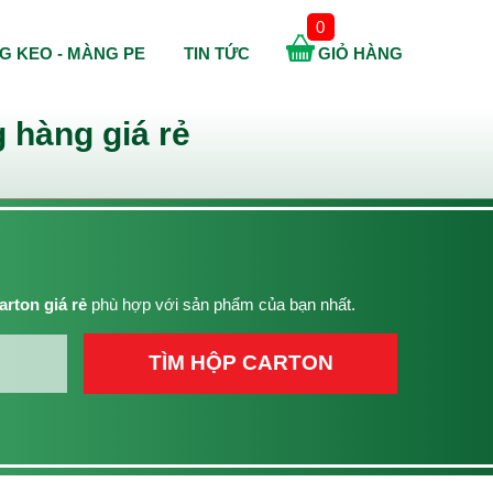
0
G KEO - MÀNG PE
TIN TỨC
GIỎ HÀNG
 hàng giá rẻ
arton giá rẻ
phù hợp với sản phẩm của bạn nhất.
TÌM HỘP CARTON