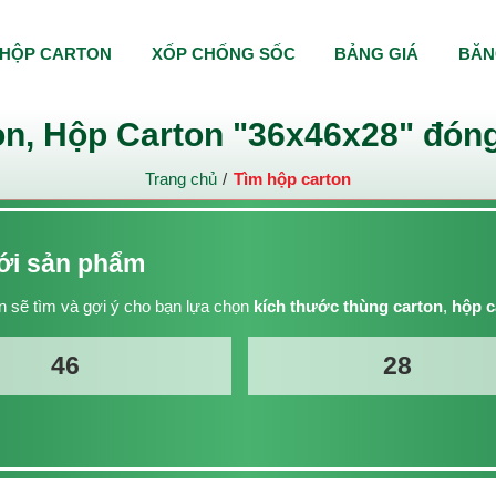
HỘP CARTON
XỐP CHỐNG SỐC
BẢNG GIÁ
BĂN
n, Hộp Carton "36x46x28" đóng
Trang chủ
Tìm hộp carton
với sản phẩm
 sẽ tìm và gợi ý cho bạn lựa chọn
kích thước thùng carton
,
hộp c