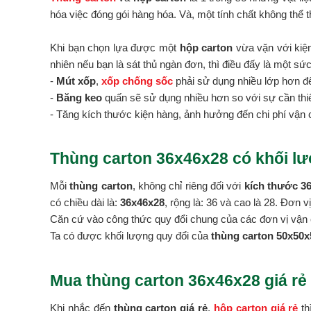
hóa việc đóng gói hàng hóa. Và, một tính chất không thể t
Khi bạn chọn lựa được một
hộp carton
vừa vặn với kiện
nhiên nếu bạn là sát thủ ngàn đơn, thì điều đấy là một sứ
-
Mút xốp
,
xốp chống sốc
phải sử dụng nhiều lớp hơn đ
-
Băng keo
quấn sẽ sử dụng nhiều hơn so với sự cần thiế
- Tăng kích thước kiện hàng, ảnh hưởng đến chi phí vận 
Thùng carton 36x46x28 có khối lư
Mỗi
thùng carton
, không chỉ riêng đối với
kích thước 3
có chiều dài là:
36x46x28
, rộng là: 36 và cao là 28. Đơn 
Căn cứ vào công thức quy đổi chung của các đơn vị vận 
Ta có được khối lượng quy đổi của
thùng carton 50x50x5
Mua thùng carton 36x46x28 giá rẻ
Khi nhắc đến
thùng carton giá rẻ
,
hộp carton giá rẻ
th