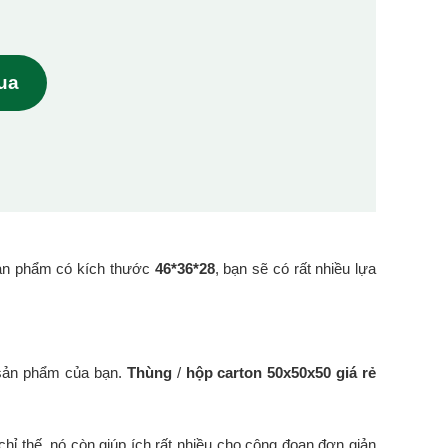
mua
ản phẩm có kích thước
46*36*28
, bạn sẽ có rất nhiều lựa
 sản phẩm của bạn.
Thùng
/
hộp carton 50x50x50 giá rẻ
hỉ thế, nó còn giúp ích rất nhiều cho công đoạn đơn giản