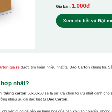
1.000đ
Giá bán:
Xem chi tiết và Đặt 
rton giá rẻ
được tìm kiếm nhiều nhất tại
Dao Carton
chúng tôi. S
.
 hợp nhất?
hì
thùng carton 50x50x50
sẽ là sự lựa chọn tối ưu nhất dành cho
ởng nhiều ưu đãi đặc biệt từ
Dao Carton
.
ệu chuyên dụng để bảo vệ hàng hóa của bạn khi vận chuyển. Không c