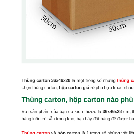
Thùng carton 36x46x28
là một trong số những
thùng ca
chọn thùng carton,
hộp carton giá rẻ
phù hợp khác nhau
Thùng carton, hộp carton nào phù
Với sản phẩm của bạn có kích thước là
36x46x28
cm, t
hàng luôn có sẵn trong kho, bạn hãy đặt hàng để được hư
Thùng carton
và
hộp carton
là 1 trong số những vật li