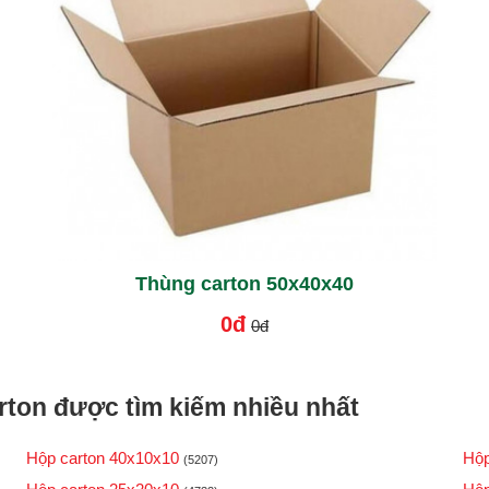
Thùng carton 50x40x40
0đ
0đ
ton được tìm kiếm nhiều nhất
Hộp carton 40x10x10
Hộp
(5207)