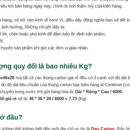
hiếu khi bán hàng ngày nay, chính là tính thẩm mỹ của kiện hàng.
 hàng, sẽ trở nên kinh tế hơn! Vì, điều đấy đồng nghĩa bạn sẽ tiết k
c ảnh hưởng. Những chi phí đấy là:
ể lót, chèn hoặc phủ kính để đảm bảo ổn định sản phẩm;
t;
chuyển sản phẩm khi gửi các đơn vị giao nhận.
ợng quy đổi là bao nhiêu Kg?
6x46x28
mà tất cả các thùng carton giá rẻ đều có 3 cạnh với độ dài t
vị đo độ dài tiêu chuẩn của thùng carton hay kiện hàng là Centimet (cm
chuyển trong nước khi gửi hàng hóa là:
Dài * Rộng * Cao / 6000.
0 giá rẻ
sẽ là:
46 * 36 *
28 / 6000 = 7.73
(Kg)
 ở đâu?
ì không thể không biết đến một địa chỉ uy tín là
Dao Carton
. Đấy l