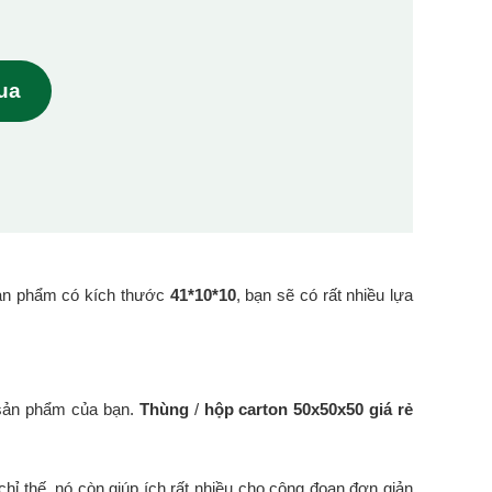
mua
ản phẩm có kích thước
41*10*10
, bạn sẽ có rất nhiều lựa
 sản phẩm của bạn.
Thùng
/
hộp carton 50x50x50 giá rẻ
hỉ thế, nó còn giúp ích rất nhiều cho công đoạn đơn giản