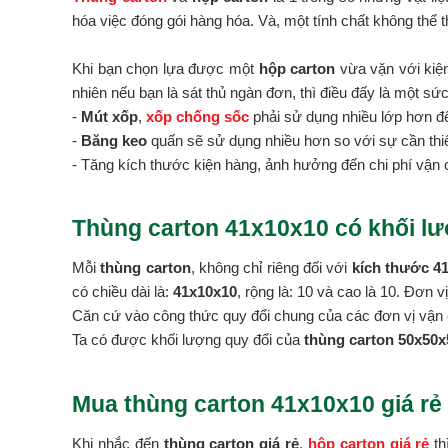
hóa việc đóng gói hàng hóa. Và, một tính chất không thể t
Khi bạn chọn lựa được một
hộp carton
vừa vặn với kiện
nhiên nếu bạn là sát thủ ngàn đơn, thì điều đấy là một sứ
-
Mút xốp
,
xốp chống sốc
phải sử dụng nhiều lớp hơn đ
-
Băng keo
quấn sẽ sử dụng nhiều hơn so với sự cần thiế
- Tăng kích thước kiện hàng, ảnh hưởng đến chi phí vận 
Thùng carton 41x10x10 có khối lư
Mỗi
thùng carton
, không chỉ riêng đối với
kích thước 4
có chiều dài là:
41x10x10
, rộng là: 10 và cao là 10. Đơn 
Căn cứ vào công thức quy đổi chung của các đơn vị vận 
Ta có được khối lượng quy đổi của
thùng carton 50x50x5
Mua thùng carton 41x10x10 giá rẻ
Khi nhắc đến
thùng carton giá rẻ
,
hộp carton giá rẻ
th