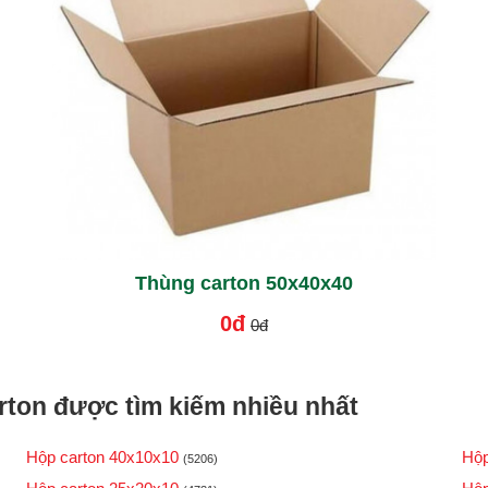
Thùng carton 50x40x40
0đ
0đ
ton được tìm kiếm nhiều nhất
Hộp carton 40x10x10
Hộp
(5206)