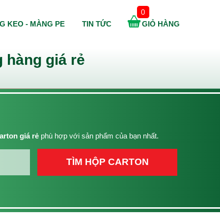
0
G KEO - MÀNG PE
TIN TỨC
GIỎ HÀNG
 hàng giá rẻ
arton giá rẻ
phù hợp với sản phẩm của bạn nhất.
TÌM HỘP CARTON