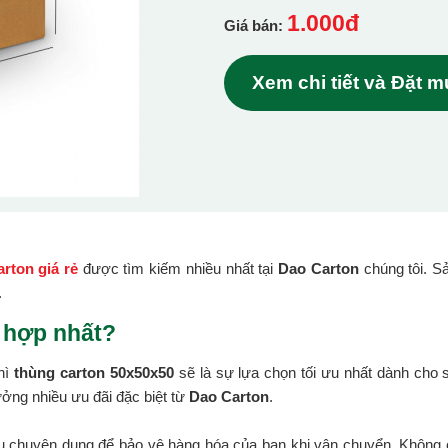
1.000đ
Giá bán:
Xem chi tiết và Đặt 
rton giá rẻ
được tìm kiếm nhiều nhất tại
Dao Carton
chúng tôi. S
.
 hợp nhất?
hì
thùng carton 50x50x50
sẽ là sự lựa chọn tối ưu nhất dành cho
ởng nhiều ưu đãi đặc biệt từ
Dao Carton
.
ệu chuyên dụng để bảo vệ hàng hóa của bạn khi vận chuyển. Không c