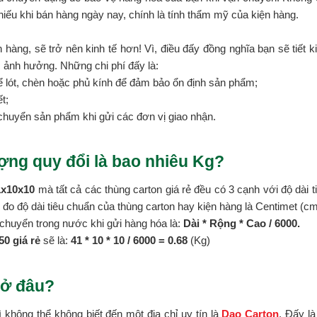
hiếu khi bán hàng ngày nay, chính là tính thẩm mỹ của kiện hàng.
 hàng, sẽ trở nên kinh tế hơn! Vì, điều đấy đồng nghĩa bạn sẽ tiết k
c ảnh hưởng. Những chi phí đấy là:
ể lót, chèn hoặc phủ kính để đảm bảo ổn định sản phẩm;
t;
chuyển sản phẩm khi gửi các đơn vị giao nhận.
ợng quy đổi là bao nhiêu Kg?
1x10x10
mà tất cả các thùng carton giá rẻ đều có 3 cạnh với độ dài t
vị đo độ dài tiêu chuẩn của thùng carton hay kiện hàng là Centimet (cm
chuyển trong nước khi gửi hàng hóa là:
Dài * Rộng * Cao / 6000.
0 giá rẻ
sẽ là:
41 * 10 *
10 / 6000 = 0.68
(Kg)
 ở đâu?
ì không thể không biết đến một địa chỉ uy tín là
Dao Carton
. Đấy l