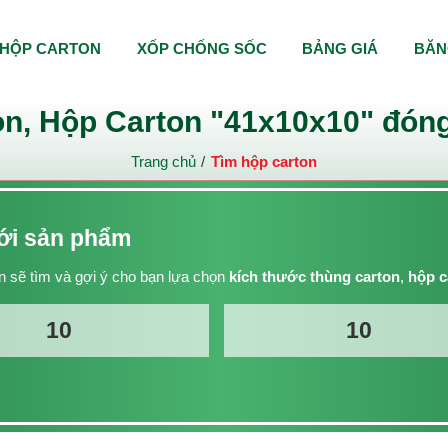
HỘP CARTON
XỐP CHỐNG SỐC
BẢNG GIÁ
BĂN
n, Hộp Carton "41x10x10" đóng
Trang chủ
Tìm hộp carton
với sản phẩm
 sẽ tìm và gợi ý cho bạn lựa chọn
kích thước thùng carton
,
hộp c