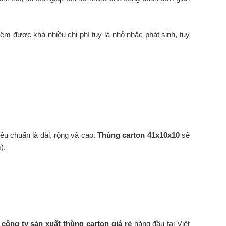
iệm được khá nhiều chi phí tuy là nhỏ nhắc phát sinh, tuy
iêu chuẩn là dài, rộng và cao.
Thùng carton 41x10x10
sẽ
).
à
công ty sản xuất thùng carton giá rẻ
hàng đầu tại Việt