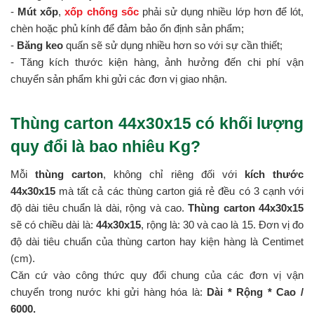
-
Mút xốp
,
xốp chống sốc
phải sử dụng nhiều lớp hơn để lót,
chèn hoặc phủ kính để đảm bảo ổn định sản phẩm;
-
Băng keo
quấn sẽ sử dụng nhiều hơn so với sự cần thiết;
- Tăng kích thước kiện hàng, ảnh hưởng đến chi phí vận
chuyển sản phẩm khi gửi các đơn vị giao nhận.
Thùng carton 44x30x15 có khối lượng
quy đổi là bao nhiêu Kg?
Mỗi
thùng carton
, không chỉ riêng đối với
kích thước
44x30x15
mà tất cả các thùng carton giá rẻ đều có 3 cạnh với
độ dài tiêu chuẩn là dài, rộng và cao.
Thùng carton 44x30x15
sẽ có chiều dài là:
44x30x15
, rộng là: 30 và cao là 15. Đơn vị đo
độ dài tiêu chuẩn của thùng carton hay kiện hàng là Centimet
(cm).
Căn cứ vào công thức quy đổi chung của các đơn vị vận
chuyển trong nước khi gửi hàng hóa là:
Dài * Rộng * Cao /
6000.