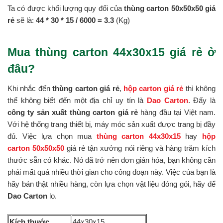
Ta có được khối lượng quy đổi của
thùng carton 50x50x50 giá
rẻ
sẽ là:
44 * 30 *
15 / 6000 = 3.3
(Kg)
Mua thùng carton 44x30x15 giá rẻ ở
đâu?
Khi nhắc đến
thùng carton giá rẻ
,
hộp carton giá rẻ
thì không
thể không biết đến một địa chỉ uy tín là
Dao Carton
. Đấy là
công ty sản xuất thùng carton giá rẻ
hàng đầu tại Việt nam.
Với hệ thống trang thiết bị, máy móc sản xuất được trang bị đầy
đủ. Việc lựa chọn mua
thùng carton 44x30x15
hay
hộp
carton 50x50x50
giá rẻ tận xưởng nói riêng và hàng trăm kích
thước sẵn có khác. Nó đã trở nên đơn giản hóa, bạn không cần
phải mất quá nhiều thời gian cho công đoạn này. Việc của bạn là
hãy bán thật nhiều hàng, còn lựa chọn vật liệu đóng gói, hãy để
Dao Carton
lo.
Kích thước
44x30x15