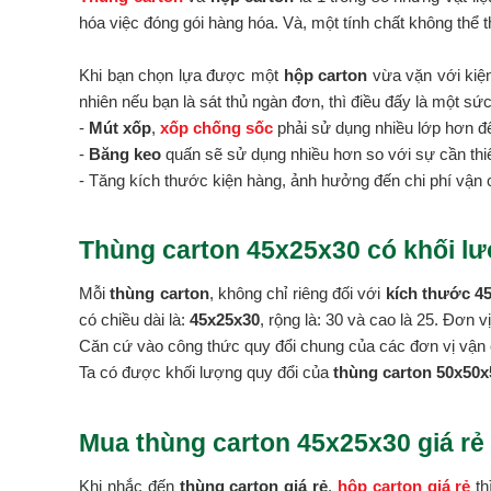
hóa việc đóng gói hàng hóa. Và, một tính chất không thể t
Khi bạn chọn lựa được một
hộp carton
vừa vặn với kiện
nhiên nếu bạn là sát thủ ngàn đơn, thì điều đấy là một sứ
-
Mút xốp
,
xốp chống sốc
phải sử dụng nhiều lớp hơn đ
-
Băng keo
quấn sẽ sử dụng nhiều hơn so với sự cần thiế
- Tăng kích thước kiện hàng, ảnh hưởng đến chi phí vận 
Thùng carton 45x25x30 có khối lư
Mỗi
thùng carton
, không chỉ riêng đối với
kích thước 4
có chiều dài là:
45x25x30
, rộng là: 30 và cao là 25. Đơn 
Căn cứ vào công thức quy đổi chung của các đơn vị vận 
Ta có được khối lượng quy đổi của
thùng carton 50x50x5
Mua thùng carton 45x25x30 giá rẻ
Khi nhắc đến
thùng carton giá rẻ
,
hộp carton giá rẻ
th