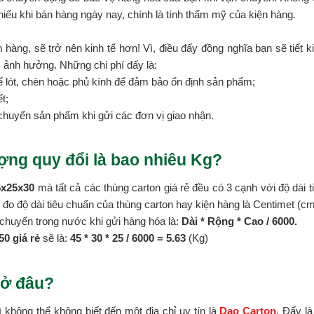
hiếu khi bán hàng ngày nay, chính là tính thẩm mỹ của kiện hàng.
 hàng, sẽ trở nên kinh tế hơn! Vì, điều đấy đồng nghĩa bạn sẽ tiết k
c ảnh hưởng. Những chi phí đấy là:
ể lót, chèn hoặc phủ kính để đảm bảo ổn định sản phẩm;
t;
chuyển sản phẩm khi gửi các đơn vị giao nhận.
ợng quy đổi là bao nhiêu Kg?
5x25x30
mà tất cả các thùng carton giá rẻ đều có 3 cạnh với độ dài t
vị đo độ dài tiêu chuẩn của thùng carton hay kiện hàng là Centimet (cm
chuyển trong nước khi gửi hàng hóa là:
Dài * Rộng * Cao / 6000.
0 giá rẻ
sẽ là:
45 * 30 *
25 / 6000 = 5.63
(Kg)
 ở đâu?
ì không thể không biết đến một địa chỉ uy tín là
Dao Carton
. Đấy l