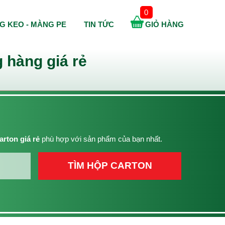
0
G KEO - MÀNG PE
TIN TỨC
GIỎ HÀNG
 hàng giá rẻ
arton giá rẻ
phù hợp với sản phẩm của bạn nhất.
TÌM HỘP CARTON