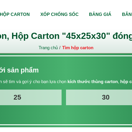
HỘP CARTON
XỐP CHỐNG SỐC
BẢNG GIÁ
BĂN
n, Hộp Carton "45x25x30" đóng
Trang chủ
Tìm hộp carton
với sản phẩm
 sẽ tìm và gợi ý cho bạn lựa chọn
kích thước thùng carton
,
hộp c