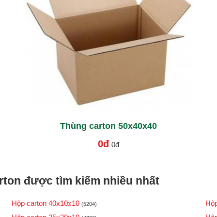
Thùng carton 50x40x40
0đ
0đ
ton được tìm kiếm nhiều nhất
Hộp carton 40x10x10
Hộp
(5204)