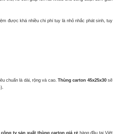
iệm được khá nhiều chi phí tuy là nhỏ nhắc phát sinh, tuy
iêu chuẩn là dài, rộng và cao.
Thùng carton 45x25x30
sẽ
).
à
công ty sản xuất thùng carton giá rẻ
hàng đầu tại Việt