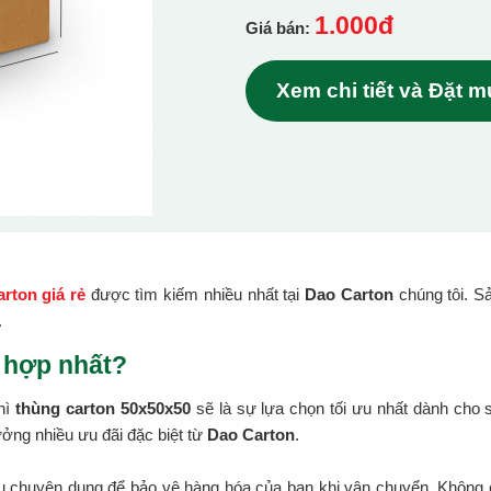
1.000đ
Giá bán:
Xem chi tiết và Đặt 
rton giá rẻ
được tìm kiếm nhiều nhất tại
Dao Carton
chúng tôi. S
.
 hợp nhất?
hì
thùng carton 50x50x50
sẽ là sự lựa chọn tối ưu nhất dành cho
ởng nhiều ưu đãi đặc biệt từ
Dao Carton
.
ệu chuyên dụng để bảo vệ hàng hóa của bạn khi vận chuyển. Không c