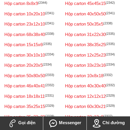
Hộp carton 8x8x9
(2344)
Hộp carton 45x45x15
(2342)
Hộp carton 10x20x10
(2341)
Hộp carton 40x50x50
(2341)
Hộp carton 23x12x10
(2341)
Hộp carton 50x35x5
(2338)
Hộp carton 68x38x40
(2338)
Hộp carton 31x22x30
(2335)
Hộp carton 15x15x6
(2335)
Hộp carton 38x35x25
(2335)
Hộp carton 30x10x10
(2334)
Hộp carton 12x25x23
(2334)
Hộp carton 20x20x5
(2334)
Hộp carton 33x23x16
(2334)
Hộp carton 50x80x50
(2333)
Hộp carton 10x8x18
(2332)
Hộp carton 46x40x41
(2332)
Hộp carton 40x30x40
(2332)
Hộp carton 18x18x11
(2331)
Hộp carton 12x12x12
(2329)
Hộp carton 35x25x15
(2329)
Hộp carton 60x30x21
(2329)
Hộp carton 25x22x20
(2328)
Hộp carton 23x12x8
(2327)
Gọi điện
Messenger
Chỉ đường
Hộp carton 90x15x10
(2327)
Hộp carton 100x80x7
(2326)