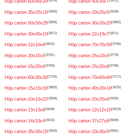
Hộp carton 60x40x20
(3976)
Hộp carton 40x30x7
(3972)
Hộp carton 35x20x15
(3940)
Hộp carton 20x25x5
(3928)
Hộp carton 50x50x25
(3908)
Hộp carton 30x20x20
(3882)
Hộp carton 30x40x10
(3871)
Hộp carton 22x19x7
(3871)
Hộp carton 12x10x6
(3842)
Hộp carton 70x70x50
(3790)
Hộp carton 20x15x5
(3781)
Hộp carton 25x10x5
(3779)
Hộp carton 15x20x6
(3750)
Hộp carton 25x20x8
(3748)
Hộp carton 60x30x30
(3734)
Hộp carton 70x60x60
(3717)
Hộp carton 15x15x10
(3683)
Hộp carton 40x20x10
(3676)
Hộp carton 10x10x22
(3658)
Hộp carton 20x25x6
(3650)
Hộp carton 13x13x8
(3649)
Hộp carton 12x12x10
(3619)
Hộp carton 14x10x4
(3610)
Hộp carton 37x27x6
(3606)
Hộp carton 35x30x15
(3583)
Hộp carton 10x30x5
(3581)