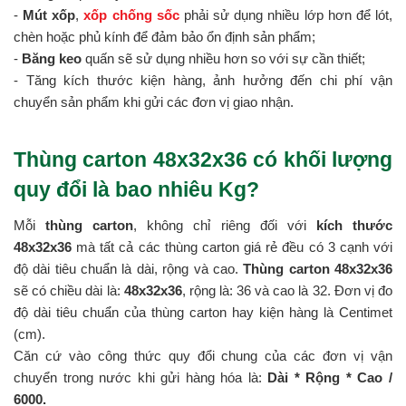
-
Mút xốp
,
xốp chống sốc
phải sử dụng nhiều lớp hơn để lót,
chèn hoặc phủ kính để đảm bảo ổn định sản phẩm;
-
Băng keo
quấn sẽ sử dụng nhiều hơn so với sự cần thiết;
- Tăng kích thước kiện hàng, ảnh hưởng đến chi phí vận
chuyển sản phẩm khi gửi các đơn vị giao nhận.
Thùng carton 48x32x36 có khối lượng
quy đổi là bao nhiêu Kg?
Mỗi
thùng carton
, không chỉ riêng đối với
kích thước
48x32x36
mà tất cả các thùng carton giá rẻ đều có 3 cạnh với
độ dài tiêu chuẩn là dài, rộng và cao.
Thùng carton 48x32x36
sẽ có chiều dài là:
48x32x36
, rộng là: 36 và cao là 32. Đơn vị đo
độ dài tiêu chuẩn của thùng carton hay kiện hàng là Centimet
(cm).
Căn cứ vào công thức quy đổi chung của các đơn vị vận
chuyển trong nước khi gửi hàng hóa là:
Dài * Rộng * Cao /
6000.