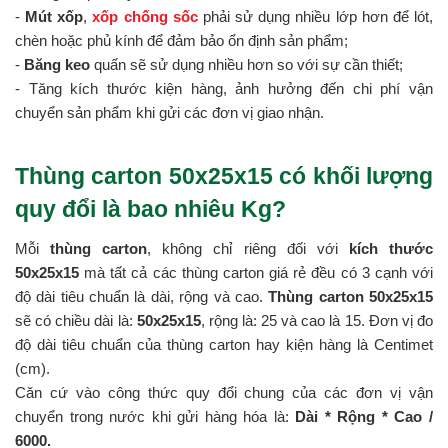
-
Mút xốp
,
xốp chống sốc
phải sử dụng nhiều lớp hơn để lót,
chèn hoặc phủ kính để đảm bảo ổn định sản phẩm;
-
Băng keo
quấn sẽ sử dụng nhiều hơn so với sự cần thiết;
- Tăng kích thước kiện hàng, ảnh hưởng đến chi phí vận
chuyển sản phẩm khi gửi các đơn vị giao nhận.
Thùng carton 50x25x15 có khối lượng
quy đổi là bao nhiêu Kg?
Mỗi
thùng carton
, không chỉ riêng đối với
kích thước
50x25x15
mà tất cả các thùng carton giá rẻ đều có 3 cạnh với
độ dài tiêu chuẩn là dài, rộng và cao.
Thùng carton 50x25x15
sẽ có chiều dài là:
50x25x15
, rộng là: 25 và cao là 15. Đơn vị đo
độ dài tiêu chuẩn của thùng carton hay kiện hàng là Centimet
(cm).
Căn cứ vào công thức quy đổi chung của các đơn vị vận
chuyển trong nước khi gửi hàng hóa là:
Dài * Rộng * Cao /
6000.