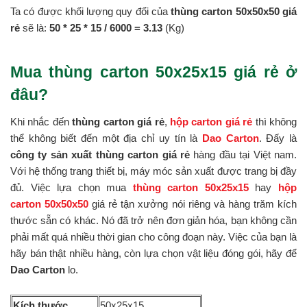
Ta có được khối lượng quy đổi của
thùng carton 50x50x50 giá
rẻ
sẽ là:
50 * 25 *
15 / 6000 = 3.13
(Kg)
Mua thùng carton 50x25x15 giá rẻ ở
đâu?
Khi nhắc đến
thùng carton giá rẻ
,
hộp carton giá rẻ
thì không
thể không biết đến một địa chỉ uy tín là
Dao Carton
. Đấy là
công ty sản xuất thùng carton giá rẻ
hàng đầu tại Việt nam.
Với hệ thống trang thiết bị, máy móc sản xuất được trang bị đầy
đủ. Việc lựa chọn mua
thùng carton 50x25x15
hay
hộp
carton 50x50x50
giá rẻ tận xưởng nói riêng và hàng trăm kích
thước sẵn có khác. Nó đã trở nên đơn giản hóa, bạn không cần
phải mất quá nhiều thời gian cho công đoạn này. Việc của bạn là
hãy bán thật nhiều hàng, còn lựa chọn vật liệu đóng gói, hãy để
Dao Carton
lo.
Kích thước
50x25x15