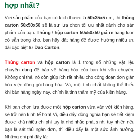
hợp nhất?
Với sản phẩm của bạn có kích thước là
50x35x5
cm, thì
thùng
carton 50x50x50
sẽ là sự lựa chọn tối ưu nhất dành cho sản
phẩm của bạn.
Thùng
/
hộp carton 50x50x50 giá rẻ
hàng luôn
có sẵn trong kho, bạn hãy đặt hàng để được hưởng nhiều ưu
đãi đặc biệt từ
Dao Carton
.
Thùng carton
và
hộp carton
là 1 trong số những vật liệu
chuyên dụng để bảo vệ hàng hóa của bạn khi vận chuyển.
Không chỉ thế, nó còn giúp ích rất nhiều cho công đoạn đơn giản
hóa việc đóng gói hàng hóa. Và, một tính chất không thể thiếu
khi bán hàng ngày nay, chính là tính thẩm mỹ của kiện hàng.
Khi bạn chọn lựa được một
hộp carton
vừa vặn với kiện hàng,
sẽ trở nên kinh tế hơn! Vì, điều đấy đồng nghĩa bạn sẽ tiết kiệm
được khá nhiều chi phí tuy là nhỏ nhắc phát sinh, tuy nhiên nếu
bạn là sát thủ ngàn đơn, thì điều đấy là một sức ảnh hưởng.
Những chi phí đấy là: