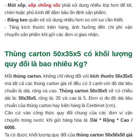
-
Mút xốp
,
xốp chống sốc
phải sử dụng nhiều lớp hơn để lót,
chèn hoặc phủ kính để đảm bảo ổn định sản phẩm;
-
Băng keo
quấn sẽ sử dụng nhiều hơn so với sự cần thiết;
- Tăng kích thước kiện hàng, ảnh hưởng đến chi phí vận
chuyển sản phẩm khi gửi các đơn vị giao nhận.
Thùng carton 50x35x5 có khối lượng
quy đổi là bao nhiêu Kg?
Mỗi
thùng carton
, không chỉ riêng đối với
kích thước 50x35x5
mà tất cả các thùng carton giá rẻ đều có 3 cạnh với độ dài tiêu
chuẩn là dài, rộng và cao.
Thùng carton 50x35x5
sẽ có chiều
dài là:
50x35x5
, rộng là: 35 và cao là 5. Đơn vị đo độ dài tiêu
chuẩn của thùng carton hay kiện hàng là Centimet (cm).
Căn cứ vào công thức quy đổi chung của các đơn vị vận
chuyển trong nước khi gửi hàng hóa là:
Dài * Rộng * Cao /
6000.
Ta có được khối lượng quy đổi của
thùng carton 50x50x50 giá