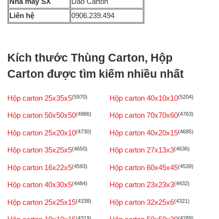
Nhà máy SX
Dao Carton
Liên hệ
0906.239.494
Kích thước Thùng Carton, Hộp
Carton được tìm kiếm nhiều nhất
Hộp carton 25x35x5
(5970)
Hộp carton 40x10x10
(5204)
Hộp carton 50x50x50
(4986)
Hộp carton 70x70x60
(4763)
Hộp carton 25x20x10
(4730)
Hộp carton 40x20x15
(4685)
Hộp carton 35x25x5
(4650)
Hộp carton 27x13x3
(4636)
Hộp carton 16x22x5
(4593)
Hộp carton 60x45x45
(4539)
Hộp carton 40x30x5
(4484)
Hộp carton 23x23x3
(4432)
Hộp carton 25x25x15
(4338)
Hộp carton 32x25x6
(4321)
(4319)
(4289)