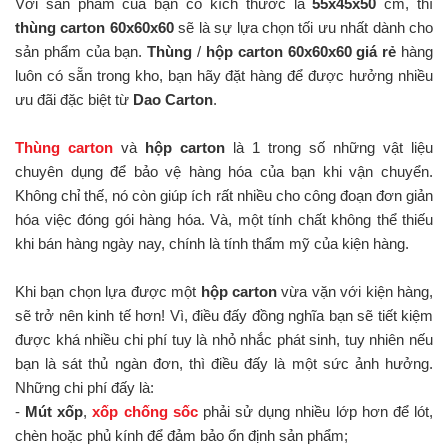
Với sản phẩm của bạn có kích thước là
55x45x50
cm, thì
thùng carton 60x60x60
sẽ là sự lựa chọn tối ưu nhất dành cho
sản phẩm của bạn.
Thùng
/
hộp carton 60x60x60 giá rẻ
hàng
luôn có sẵn trong kho, bạn hãy đặt hàng để được hưởng nhiều
ưu đãi đặc biệt từ
Dao Carton
.
Thùng carton
và
hộp carton
là 1 trong số những vật liệu
chuyên dụng để bảo vệ hàng hóa của bạn khi vận chuyển.
Không chỉ thế, nó còn giúp ích rất nhiều cho công đoạn đơn giản
hóa việc đóng gói hàng hóa. Và, một tính chất không thể thiếu
khi bán hàng ngày nay, chính là tính thẩm mỹ của kiện hàng.
Khi bạn chọn lựa được một
hộp carton
vừa vặn với kiện hàng,
sẽ trở nên kinh tế hơn! Vì, điều đấy đồng nghĩa bạn sẽ tiết kiệm
được khá nhiều chi phí tuy là nhỏ nhắc phát sinh, tuy nhiên nếu
bạn là sát thủ ngàn đơn, thì điều đấy là một sức ảnh hưởng.
Những chi phí đấy là:
-
Mút xốp
,
xốp chống sốc
phải sử dụng nhiều lớp hơn để lót,
chèn hoặc phủ kính để đảm bảo ổn định sản phẩm;