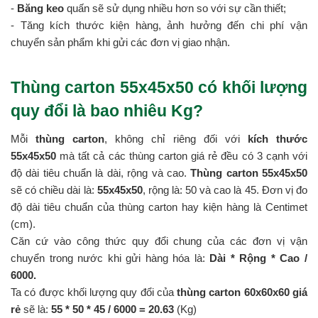
-
Băng keo
quấn sẽ sử dụng nhiều hơn so với sự cần thiết;
- Tăng kích thước kiện hàng, ảnh hưởng đến chi phí vận
chuyển sản phẩm khi gửi các đơn vị giao nhận.
Thùng carton 55x45x50 có khối lượng
quy đổi là bao nhiêu Kg?
Mỗi
thùng carton
, không chỉ riêng đối với
kích thước
55x45x50
mà tất cả các thùng carton giá rẻ đều có 3 cạnh với
độ dài tiêu chuẩn là dài, rộng và cao.
Thùng carton 55x45x50
sẽ có chiều dài là:
55x45x50
, rộng là: 50 và cao là 45. Đơn vị đo
độ dài tiêu chuẩn của thùng carton hay kiện hàng là Centimet
(cm).
Căn cứ vào công thức quy đổi chung của các đơn vị vận
chuyển trong nước khi gửi hàng hóa là:
Dài * Rộng * Cao /
6000.
Ta có được khối lượng quy đổi của
thùng carton 60x60x60 giá
rẻ
sẽ là:
55 * 50 *
45 / 6000 = 20.63
(Kg)