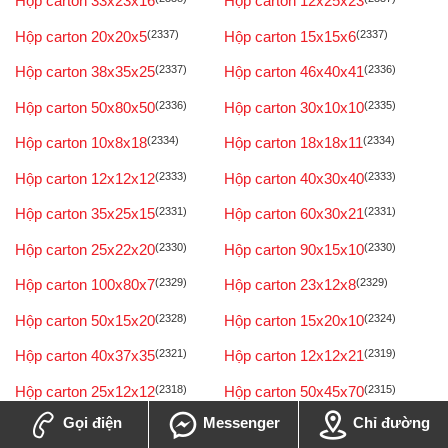
Hộp carton 33x23x16
Hộp carton 12x25x23
Hộp carton 20x20x5
(2337)
Hộp carton 15x15x6
(2337)
Hộp carton 38x35x25
(2337)
Hộp carton 46x40x41
(2336)
Hộp carton 50x80x50
(2336)
Hộp carton 30x10x10
(2335)
Hộp carton 10x8x18
(2334)
Hộp carton 18x18x11
(2334)
Hộp carton 12x12x12
(2333)
Hộp carton 40x30x40
(2333)
Hộp carton 35x25x15
(2331)
Hộp carton 60x30x21
(2331)
Hộp carton 25x22x20
(2330)
Hộp carton 90x15x10
(2330)
Hộp carton 100x80x7
(2329)
Hộp carton 23x12x8
(2329)
Hộp carton 50x15x20
(2328)
Hộp carton 15x20x10
(2324)
Hộp carton 40x37x35
(2321)
Hộp carton 12x12x21
(2319)
Hộp carton 25x12x12
(2318)
Hộp carton 50x45x70
(2315)
Gọi điện
Messenger
Chỉ đường
Hộp carton 16x16x10
(2314)
Hộp carton 3x8x5
(2313)