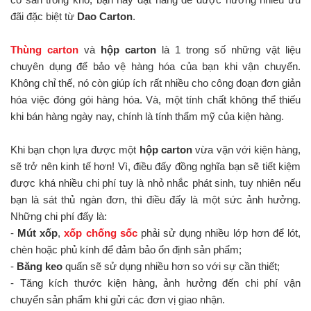
đãi đặc biệt từ
Dao Carton
.
Thùng carton
và
hộp carton
là 1 trong số những vật liệu
chuyên dụng để bảo vệ hàng hóa của bạn khi vận chuyển.
Không chỉ thế, nó còn giúp ích rất nhiều cho công đoạn đơn giản
hóa việc đóng gói hàng hóa. Và, một tính chất không thể thiếu
khi bán hàng ngày nay, chính là tính thẩm mỹ của kiện hàng.
Khi bạn chọn lựa được một
hộp carton
vừa vặn với kiện hàng,
sẽ trở nên kinh tế hơn! Vì, điều đấy đồng nghĩa bạn sẽ tiết kiệm
được khá nhiều chi phí tuy là nhỏ nhắc phát sinh, tuy nhiên nếu
bạn là sát thủ ngàn đơn, thì điều đấy là một sức ảnh hưởng.
Những chi phí đấy là:
-
Mút xốp
,
xốp chống sốc
phải sử dụng nhiều lớp hơn để lót,
chèn hoặc phủ kính để đảm bảo ổn định sản phẩm;
-
Băng keo
quấn sẽ sử dụng nhiều hơn so với sự cần thiết;
- Tăng kích thước kiện hàng, ảnh hưởng đến chi phí vận
chuyển sản phẩm khi gửi các đơn vị giao nhận.