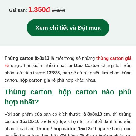
1.350đ
Giá bán:
3.300đ
Xem chi tiết và Đặt mua
Thùng carton 8x8x13
là một trong số những
thùng carton giá
rẻ
được tìm kiếm nhiều nhất tại
Dao Carton
chúng tôi. Sản
phẩm có kích thước
13*8*8
, bạn sẽ có rất nhiều lựa chọn thùng
carton,
hộp carton giá rẻ
phù hợp khác nhau.
Thùng carton, hộp carton nào phù
hợp nhất?
Với sản phẩm của bạn có kích thước là
8x8x13
cm, thì
thùng
carton 15x12x10
sẽ là sự lựa chọn tối ưu nhất dành cho sản
phẩm của bạn.
Thùng
/
hộp carton 15x12x10 giá rẻ
hàng luôn
có sẵn trong kho, bạn hãy đặt hàng để được hưởng nhiều ưu