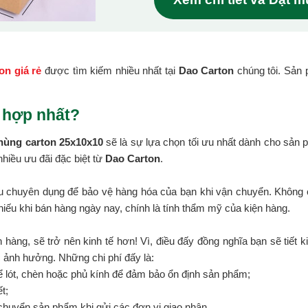
on giá rẻ
được tìm kiếm nhiều nhất tại
Dao Carton
chúng tôi. Sản
 hợp nhất?
hùng carton 25x10x10
sẽ là sự lựa chọn tối ưu nhất dành cho sản
hiều ưu đãi đặc biệt từ
Dao Carton
.
ệu chuyên dụng để bảo vệ hàng hóa của bạn khi vận chuyển. Không c
hiếu khi bán hàng ngày nay, chính là tính thẩm mỹ của kiện hàng.
 hàng, sẽ trở nên kinh tế hơn! Vì, điều đấy đồng nghĩa bạn sẽ tiết k
c ảnh hưởng. Những chi phí đấy là:
ể lót, chèn hoặc phủ kính để đảm bảo ổn định sản phẩm;
t;
chuyển sản phẩm khi gửi các đơn vị giao nhận.