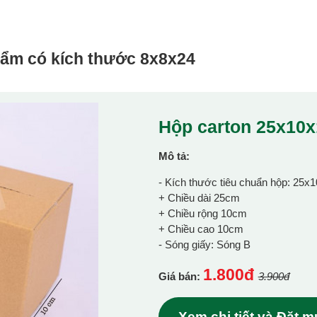
hẩm có kích thước
8x8x24
Hộp carton 25x10
Mô tả:
- Kích thước tiêu chuẩn hộp: 25x
+ Chiều dài 25cm
+ Chiều rộng 10cm
+ Chiều cao 10cm
- Sóng giấy: Sóng B
1.800đ
Giá bán:
3.900đ
Xem chi tiết và Đặt 