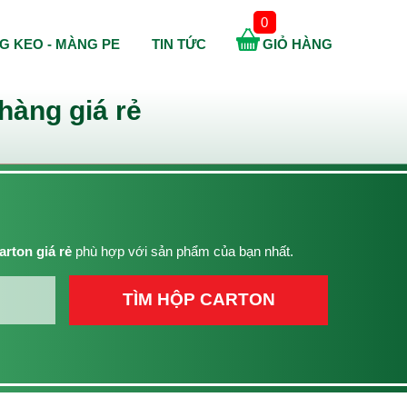
0
G KEO - MÀNG PE
TIN TỨC
GIỎ HÀNG
hàng giá rẻ
arton giá rẻ
phù hợp với sản phẩm của bạn nhất.
TÌM HỘP CARTON