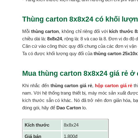
Thùng carton 8x8x24 có khối lượn
Mỗi
thùng carton
, không chỉ riêng đối với
kích thước 8
chiều dài là:
8x8x24
, rộng là: 8 và cao là 8. Đơn vị đo độ
Căn cứ vào công thức quy đổi chung của các đơn vị vận 
Ta có được khối lượng quy đổi của
thùng carton 25x10x1
Mua thùng carton 8x8x24 giá rẻ ở
Khi nhắc đến
thùng carton giá rẻ
,
hộp carton giá rẻ
th
nam. Với hệ thống trang thiết bị, máy móc sản xuất đượ
kích thước sẵn có khác. Nó đã trở nên đơn giản hóa, bạn
đóng gói, hãy để
Dao Carton
lo.
Kích thước
8x8x24
Giá bán
1.800đ