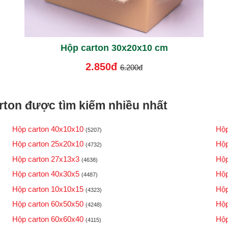
Hộp carton 30x20x10 cm
2.850đ
6.200đ
ton được tìm kiếm nhiều nhất
Hộp carton 40x10x10
Hộp
(5207)
Hộp carton 25x20x10
Hộp
(4732)
Hộp carton 27x13x3
Hộp
(4638)
Hộp carton 40x30x5
Hộp
(4487)
Hộp carton 10x10x15
Hộp
(4323)
Hộp carton 60x50x50
Hộp
(4248)
Hộp carton 60x60x40
Hộp
(4115)