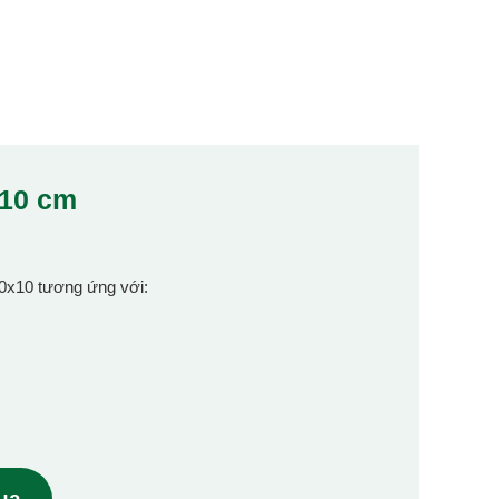
x10 cm
10x10 tương ứng với:
mua