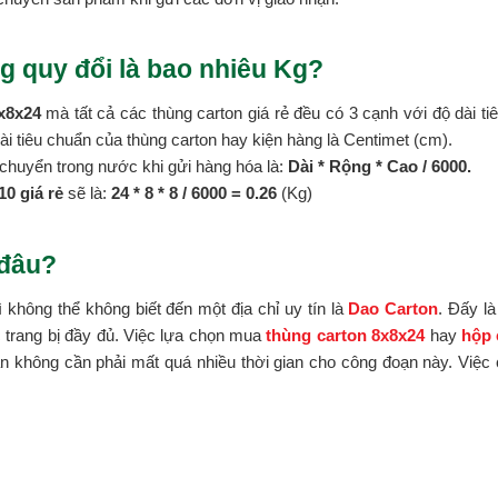
g quy đổi là bao nhiêu Kg?
x8x24
mà tất cả các thùng carton giá rẻ đều có 3 cạnh với độ dài ti
 dài tiêu chuẩn của thùng carton hay kiện hàng là Centimet (cm).
chuyển trong nước khi gửi hàng hóa là:
Dài * Rộng * Cao / 6000.
0 giá rẻ
sẽ là:
24 * 8 *
8 / 6000 = 0.26
(Kg)
 đâu?
ì không thể không biết đến một địa chỉ uy tín là
Dao Carton
. Đấy l
c trang bị đầy đủ. Việc lựa chọn mua
thùng carton 8x8x24
hay
hộp 
 không cần phải mất quá nhiều thời gian cho công đoạn này. Việc c