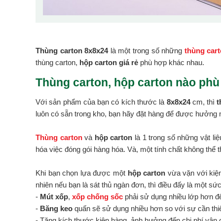
Thùng carton 8x8x24
là một trong số những
thùng cart
thùng carton,
hộp carton giá rẻ
phù hợp khác nhau.
Thùng carton, hộp carton nào phù
Với sản phẩm của bạn có kích thước là
8x8x24
cm, thì
t
luôn có sẵn trong kho, bạn hãy đặt hàng để được hưởng n
Thùng carton
và
hộp carton
là 1 trong số những vật li
hóa việc đóng gói hàng hóa. Và, một tính chất không thể t
Khi bạn chọn lựa được một
hộp carton
vừa vặn với kiện
nhiên nếu bạn là sát thủ ngàn đơn, thì điều đấy là một sứ
-
Mút xốp
,
xốp chống sốc
phải sử dụng nhiều lớp hơn đ
-
Băng keo
quấn sẽ sử dụng nhiều hơn so với sự cần thiế
- Tăng kích thước kiện hàng, ảnh hưởng đến chi phí vận 