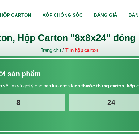
HỘP CARTON
XỐP CHỐNG SỐC
BẢNG GIÁ
BĂN
on, Hộp Carton "8x8x24" đóng 
Trang chủ
Tìm hộp carton
với sản phẩm
 sẽ tìm và gợi ý cho bạn lựa chọn
kích thước thùng carton
,
hộp c