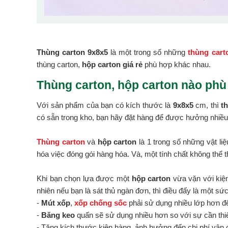
Thùng carton 9x8x5
là một trong số những
thùng cart
thùng carton,
hộp carton giá rẻ
phù hợp khác nhau.
Thùng carton, hộp carton nào phù
Với sản phẩm của bạn có kích thước là
9x8x5
cm, thì
t
có sẵn trong kho, bạn hãy đặt hàng để được hưởng nhiều 
Thùng carton
và
hộp carton
là 1 trong số những vật li
hóa việc đóng gói hàng hóa. Và, một tính chất không thể t
Khi bạn chọn lựa được một
hộp carton
vừa vặn với kiện
nhiên nếu bạn là sát thủ ngàn đơn, thì điều đấy là một sứ
-
Mút xốp
,
xốp chống sốc
phải sử dụng nhiều lớp hơn đ
-
Băng keo
quấn sẽ sử dụng nhiều hơn so với sự cần thiế
- Tăng kích thước kiện hàng, ảnh hưởng đến chi phí vận 