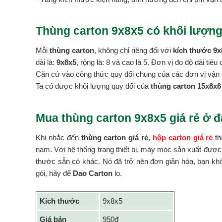
Thùng carton 9x8x5 có khối lượng
Mỗi
thùng carton
, không chỉ riêng đối với
kích thước 9x
dài là:
9x8x5
, rộng là: 8 và cao là 5. Đơn vị đo độ dài ti
Căn cứ vào công thức quy đổi chung của các đơn vị vận 
Ta có được khối lượng quy đổi của
thùng carton 15x8x6 
Mua thùng carton 9x8x5 giá rẻ ở 
Khi nhắc đến
thùng carton giá rẻ
,
hộp carton giá rẻ
th
nam. Với hệ thống trang thiết bị, máy móc sản xuất được
thước sẵn có khác. Nó đã trở nên đơn giản hóa, bạn khôn
gói, hãy để
Dao Carton
lo.
Kích thước
9x8x5
Giá bán
950đ