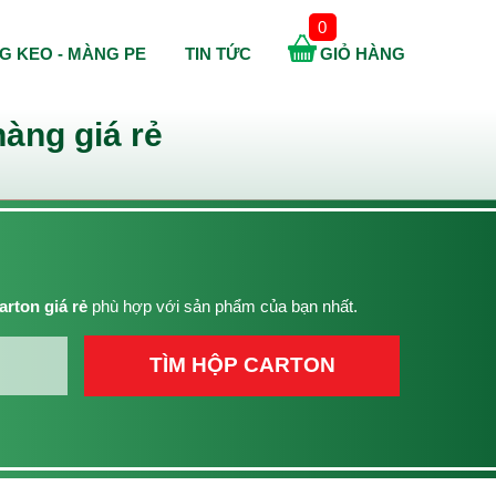
0
G KEO - MÀNG PE
TIN TỨC
GIỎ HÀNG
àng giá rẻ
arton giá rẻ
phù hợp với sản phẩm của bạn nhất.
TÌM HỘP CARTON