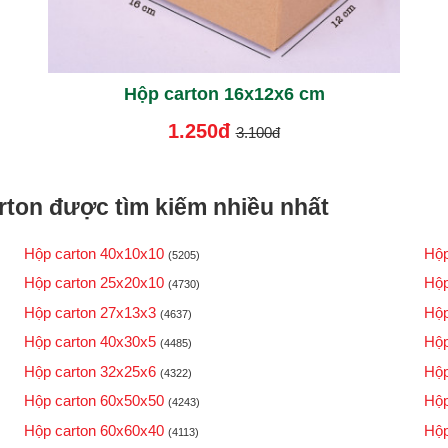
Hộp carton 16x12x6 cm
1.250đ
3.100đ
ton được tìm kiếm nhiều nhất
Hộp carton 40x10x10
Hộp
(5205)
Hộp carton 25x20x10
Hộp
(4730)
Hộp carton 27x13x3
Hộp
(4637)
Hộp carton 40x30x5
Hộp
(4485)
Hộp carton 32x25x6
Hộp
(4322)
Hộp carton 60x50x50
Hộp
(4243)
Hộp carton 60x60x40
Hộp
(4113)