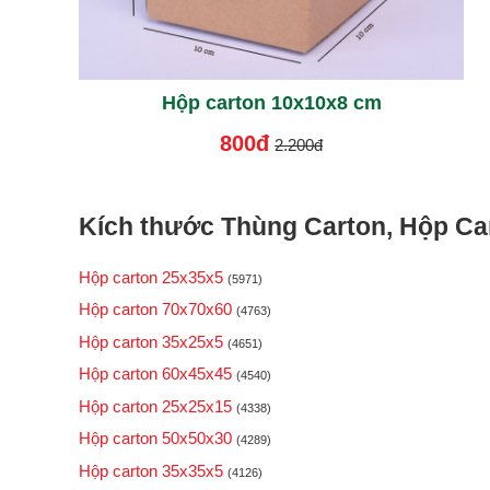
Hộp carton 10x10x8 cm
800đ
2.200đ
Kích thước Thùng Carton, Hộp Car
Hộp carton 25x35x5
(5971)
Hộp carton 70x70x60
(4763)
Hộp carton 35x25x5
(4651)
Hộp carton 60x45x45
(4540)
Hộp carton 25x25x15
(4338)
Hộp carton 50x50x30
(4289)
Hộp carton 35x35x5
(4126)