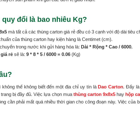
 quy đổi là bao nhiêu Kg?
8x5
mà tất cả các thùng carton giá rẻ đều có 3 cạnh với độ dài tiêu c
êu chuẩn của thùng carton hay kiện hàng là Centimet (cm).
chuyển trong nước khi gửi hàng hóa là:
Dài * Rộng * Cao / 6000.
giá rẻ
sẽ là:
9 * 8 *
5 / 6000 = 0.06
(Kg)
đâu?
ì không thể không biết đến một địa chỉ uy tín là
Dao Carton
. Đấy l
 trang bị đầy đủ. Việc lựa chọn mua
thùng carton 9x8x5
hay
hộp ca
g cần phải mất quá nhiều thời gian cho công đoạn này. Việc của bạ