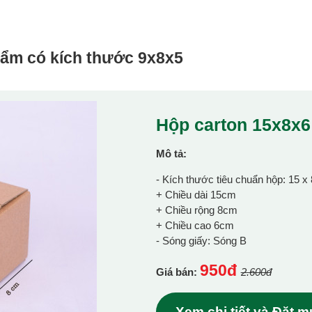
hẩm có kích thước
9x8x5
Hộp carton 15x8x
Mô tả:
- Kích thước tiêu chuẩn hộp: 15 x
+ Chiều dài 15cm
+ Chiều rộng 8cm
+ Chiều cao 6cm
- Sóng giấy: Sóng B
950đ
Giá bán:
2.600đ
Xem chi tiết và Đặt 