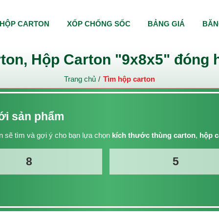
HỘP CARTON
XỐP CHỐNG SỐC
BẢNG GIÁ
BĂN
ton, Hộp Carton "9x8x5" đóng h
Trang chủ
Tìm hộp carton
với sản phẩm
 sẽ tìm và gợi ý cho bạn lựa chọn
kích thước thùng carton
,
hộp c