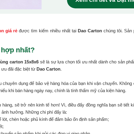
on giá rẻ
được tìm kiếm nhiều nhất tại
Dao Carton
chúng tôi. Sản
 hợp nhất?
hùng carton 15x8x6
sẽ là sự lựa chọn tối ưu nhất dành cho sản ph
ưu đãi đặc biệt từ
Dao Carton
.
ệu chuyên dụng để bảo vệ hàng hóa của bạn khi vận chuyển. Không c
hiếu khi bán hàng ngày nay, chính là tính thẩm mỹ của kiện hàng.
 hàng, sẽ trở nên kinh tế hơn! Vì, điều đấy đồng nghĩa bạn sẽ tiết k
c ảnh hưởng. Những chi phí đấy là:
ể lót, chèn hoặc phủ kính để đảm bảo ổn định sản phẩm;
t;
chuyển sản phẩm khi gửi các đơn vị giao nhận.