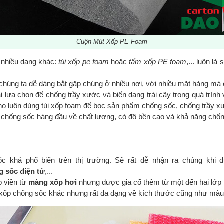
Cuộn Mút Xốp PE Foam
nhiều dạng khác:
túi xốp pe foam
hoặc
tấm xốp PE foam
,... luôn l
chúng ta dễ dàng bắt gặp chúng ở nhiều nơi, với nhiều mặt hàng mà
 lựa chọn để chống trầy xước và biến dạng trái cây trong quá trìn
ử, họ luôn dùng túi xốp foam để bọc sản phẩm chống sốc, chống trầy x
 chống sốc hàng đầu về chất lượng, có độ bền cao và khả năng chốn
c khá phổ biến trên thị trường. Sẽ rất dễ nhận ra chúng khi 
g sốc điện tử
,...
p viền từ
màng xốp hơi
nhưng được gia cố thêm từ một đến hai lớp ni
ại xốp chống sốc khác nhưng rất đa dạng về kích thước cũng như màu