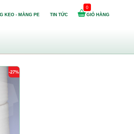
0
G KEO - MÀNG PE
TIN TỨC
GIỎ HÀNG
-27%