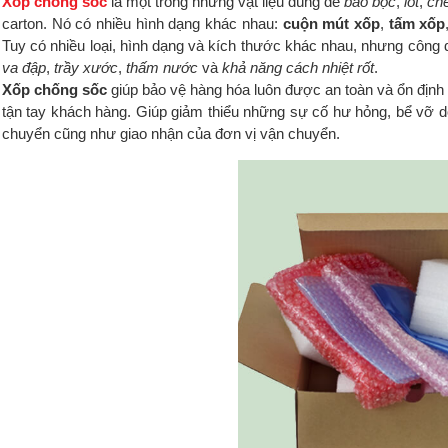
Xốp chống sốc
là một trong những vật liệu dùng để
bao bọc
,
lót
,
ch
carton. Nó có nhiều hình dạng khác nhau:
cuộn mút xốp
,
tấm xốp
Tuy có nhiều loại, hình dạng và kích thước khác nhau, nhưng công 
va đập
,
trầy xước
,
thấm nước
và
khả năng cách nhiệt rốt
.
Xốp chống sốc
giúp bảo vệ hàng hóa luôn được an toàn và ổn định 
tận tay khách hàng. Giúp giảm thiểu những sự cố hư hỏng, bể vỡ do 
chuyển cũng như giao nhận của đơn vị vận chuyển.