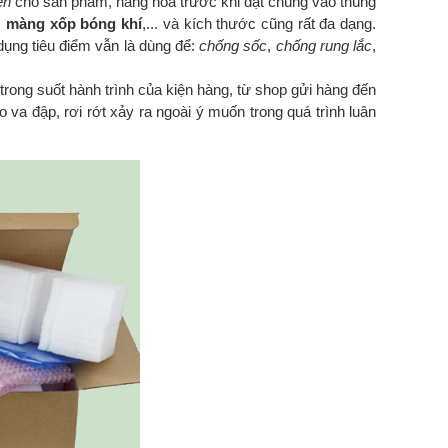
èn
cho sản phẩm, hàng hóa trước khi đặt chúng vào thùng
,
màng xốp bóng khí
,... và kích thước cũng rất đa dạng.
dụng tiêu điểm vẫn là dùng để:
chống sốc
,
chống rung lắc
,
trong suốt hành trình của kiện hàng, từ shop gửi hàng đến
va đập, rơi rớt xảy ra ngoài ý muốn trong quá trình luân