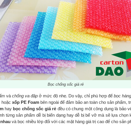
Bọc chống sốc giá rẻ
hẩm
và
chống va đập
ở mức độ nhẹ. Do vậy, chỉ phù hợp để
bọc hàng
i
hoặc
xốp PE Foam
bên ngoài để đảm bảo an toàn cho sản phẩm, trá
am
hay
bọc chống sốc giá rẻ
đều có chung một công dụng là bảo vệ
nh từng sản phẩm dễ bị biến dạng hay dễ bị bể vỡ mà sẽ lựa chọn l
i nhau
và bọc nhiều lớp đối với các mặt hàng giá trị cao để cho sản 