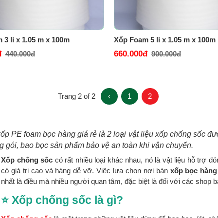
3 li x 1.05 m x 100m
Xốp Foam 5 li x 1.05 m x 100m
đ
660.000đ
440.000đ
900.000đ
Trang 2 of 2
‹
1
2
ốp PE foam bọc hàng giá rẻ là 2 loại vật liệu xốp chống sốc đ
 gói, bao bọc sản phẩm bảo vệ an toàn khi vận chuyển.
Xốp chống sốc
có rất nhiều loại khác nhau, nó là vật liệu hỗ trợ đ
có giá trị cao và hàng dễ vỡ. Việc lựa chọn nơi bán
xốp bọc hàng
nhất là điều mà nhiều người quan tâm, đặc biệt là đối với các shop b
⭐
Xốp chống sốc là gì?