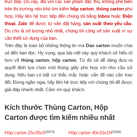
trực tiếp. Do vậy, đối với các sản phẩm đặc thù, không phổ biến
trên thị trường nên khó tìm kiếm
hộp carton
,
thùng carton
phù
hợp.
Hãy liên hệ trực tiếp đến chúng tôi bằng
Inbox
hoặc
Điện
thoại
,
Zalo
để được tư vấn đặt hàng,
sản xuất theo yêu cầu
.
Dù cho là số lượng nhỏ nhất, chúng tôi cũng sẽ sản xuất vì sự
cần thiết sử dụng của bạn.
Trên đây là toàn bộ những thông tin mà
Dao carton
muốn chia
sẻ đến bạn đọc. Hy vọng, qua bài viết này quý khách sẽ hiểu rõ
hơn về
thùng carton
,
hộp carton
. Từ đó sẽ dễ dàng đưa ra
quyết định lựa chọn một thùng giấy phù hợp với nhu cầu sử
dụng. Nếu bạn có bất cứ thắc mắc hoặc vấn đề nào cần trao
đổi. Đừng ngần ngại, hãy liên hệ trực tiếp với chúng tôi để được
giải đáp nhanh nhất. Cảm ơn quý khách.
Kích thước Thùng Carton, Hộp
Carton được tìm kiếm nhiều nhất
Hộp carton 25x35x5
(5973)
Hộp carton 40x10x10
(5209)