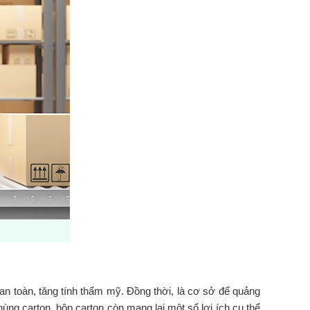
an toàn, tăng tính thẩm mỹ. Đồng thời, là cơ sở để quảng
hùng carton, hộp carton còn mang lại một số lợi ích cụ thể