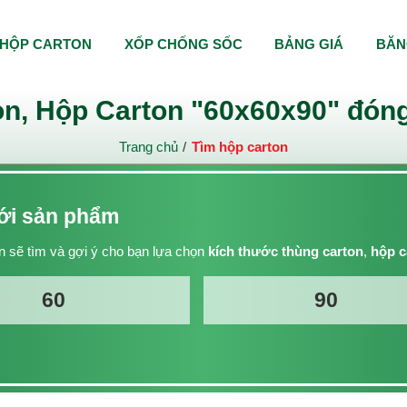
HỘP CARTON
XỐP CHỐNG SỐC
BẢNG GIÁ
BĂN
n, Hộp Carton "60x60x90" đóng
Trang chủ
Tìm hộp carton
với sản phẩm
 sẽ tìm và gợi ý cho bạn lựa chọn
kích thước thùng carton
,
hộp c