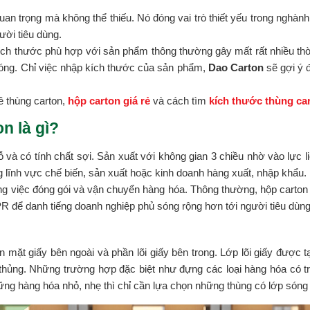
 quan trọng mà không thể thiếu. Nó đóng vai trò thiết yếu trong ngh
ười tiêu dùng.
ch thước phù hợp với sản phẩm thông thường gây mất rất nhiều thờ
hóng. Chỉ việc nhập kích thước của sản phẩm,
Dao Carton
sẽ gợi ý 
về thùng carton,
hộp carton giá rẻ
và cách tìm
kích thước thùng ca
n là gì?
và có tính chất sợi. Sản xuất với không gian 3 chiều nhờ vào lực 
ong lĩnh vực chế biến, sản xuất hoặc kinh doanh hàng xuất, nhập khẩu.
ong việc đóng gói và vận chuyển hàng hóa. Thông thường, hộp carton
R để danh tiếng doanh nghiệp phủ sóng rộng hơn tới người tiêu dùng
n mặt giấy bên ngoài và phần lõi giấy bên trong. Lớp lõi giấy được
 thủng. Những trường hợp đặc biệt như đựng các loại hàng hóa có t
ững hàng hóa nhỏ, nhẹ thì chỉ cần lựa chọn những thùng có lớp són