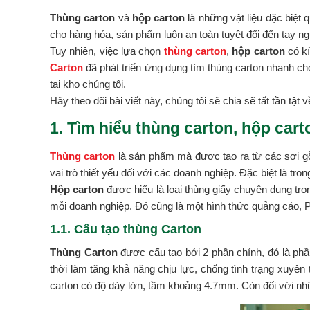
Thùng carton
và
hộp carton
là những vật liệu đặc biệt
cho hàng hóa, sản phẩm luôn an toàn tuyệt đối đến tay ng
Tuy nhiên, việc lựa chọn
thùng carton
,
hộp carton
có kí
Carton
đã phát triển ứng dụng tìm thùng carton nhanh c
tại kho chúng tôi.
Hãy theo dõi bài viết này, chúng tôi sẽ chia sẽ tất tần tật 
1. Tìm hiểu thùng carton, hộp carto
Thùng carton
là sản phẩm mà được tạo ra từ các sợi gỗ 
vai trò thiết yếu đối với các doanh nghiệp. Đặc biệt là tr
Hộp carton
được hiểu là loại thùng giấy chuyên dụng tr
mỗi doanh nghiệp. Đó cũng là một hình thức quảng cáo, P
1.1. Cấu tạo thùng Carton
Thùng Carton
được cấu tạo bởi 2 phần chính, đó là phầ
thời làm tăng khả năng chịu lực, chống tình trạng xuyên
carton có độ dày lớn, tầm khoảng 4.7mm. Còn đối với nh