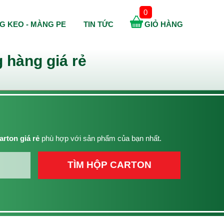
0
G KEO - MÀNG PE
TIN TỨC
GIỎ HÀNG
 hàng giá rẻ
arton giá rẻ
phù hợp với sản phẩm của bạn nhất.
TÌM HỘP CARTON