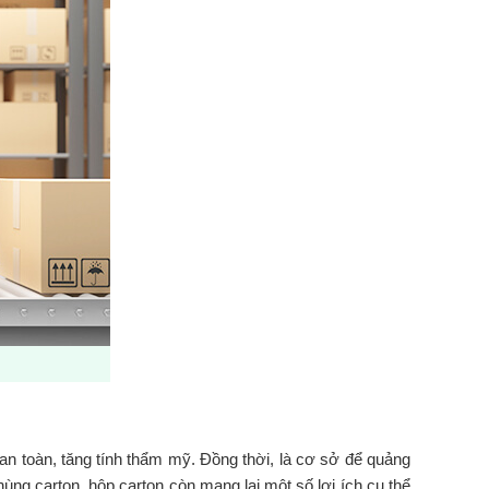
an toàn, tăng tính thẩm mỹ. Đồng thời, là cơ sở để quảng
hùng carton, hộp carton còn mang lại một số lợi ích cụ thể