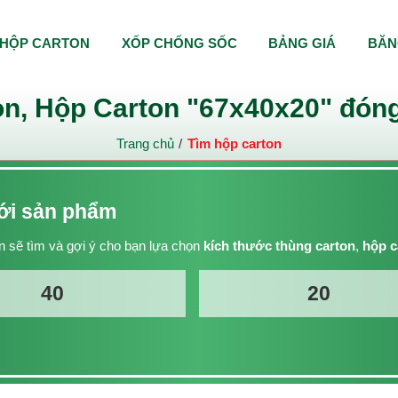
HỘP CARTON
XỐP CHỐNG SỐC
BẢNG GIÁ
BĂN
n, Hộp Carton "67x40x20" đóng
Trang chủ
Tìm hộp carton
với sản phẩm
 sẽ tìm và gợi ý cho bạn lựa chọn
kích thước thùng carton
,
hộp c