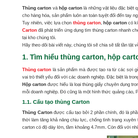
Thùng carton
và
hộp carton
là những vật liệu đặc biệt
cho hàng hóa, sản phẩm luôn an toàn tuyệt đối đến tay ng
Tuy nhiên, việc lựa chọn
thùng carton
,
hộp carton
có kí
Carton
đã phát triển ứng dụng tìm thùng carton nhanh c
tại kho chúng tôi.
Hãy theo dõi bài viết này, chúng tôi sẽ chia sẽ tất tần tật 
1. Tìm hiểu thùng carton, hộp carto
Thùng carton
là sản phẩm mà được tạo ra từ các sợi gỗ 
vai trò thiết yếu đối với các doanh nghiệp. Đặc biệt là tr
Hộp carton
được hiểu là loại thùng giấy chuyên dụng tr
mỗi doanh nghiệp. Đó cũng là một hình thức quảng cáo, P
1.1. Cấu tạo thùng Carton
Thùng Carton
được cấu tạo bởi 2 phần chính, đó là phầ
thời làm tăng khả năng chịu lực, chống tình trạng xuyên
carton có độ dày lớn, tầm khoảng 4.7mm. Còn đối với nh