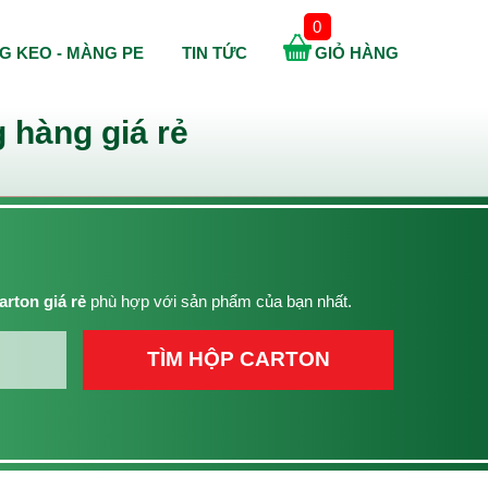
0
G KEO - MÀNG PE
TIN TỨC
GIỎ HÀNG
 hàng giá rẻ
arton giá rẻ
phù hợp với sản phẩm của bạn nhất.
TÌM HỘP CARTON