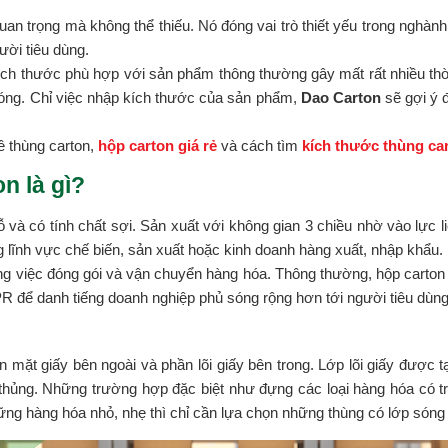
 quan trọng mà không thể thiếu. Nó đóng vai trò thiết yếu trong ngh
ười tiêu dùng.
ch thước phù hợp với sản phẩm thông thường gây mất rất nhiều thờ
hóng. Chỉ việc nhập kích thước của sản phẩm,
Dao Carton
sẽ gợi ý 
về thùng carton,
hộp carton giá rẻ
và cách tìm
kích thước thùng ca
n là gì?
và có tính chất sợi. Sản xuất với không gian 3 chiều nhờ vào lực 
ong lĩnh vực chế biến, sản xuất hoặc kinh doanh hàng xuất, nhập khẩu.
ong việc đóng gói và vận chuyển hàng hóa. Thông thường, hộp carton
R để danh tiếng doanh nghiệp phủ sóng rộng hơn tới người tiêu dùng
n mặt giấy bên ngoài và phần lõi giấy bên trong. Lớp lõi giấy được
 thủng. Những trường hợp đặc biệt như đựng các loại hàng hóa có t
ững hàng hóa nhỏ, nhẹ thì chỉ cần lựa chọn những thùng có lớp són