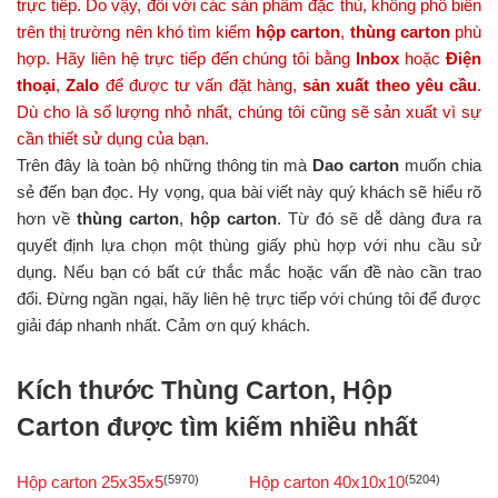
trực tiếp. Do vậy, đối với các sản phẩm đặc thù, không phổ biến
trên thị trường nên khó tìm kiếm
hộp carton
,
thùng carton
phù
hợp.
Hãy liên hệ trực tiếp đến chúng tôi bằng
Inbox
hoặc
Điện
thoại
,
Zalo
để được tư vấn đặt hàng,
sản xuất theo yêu cầu
.
Dù cho là số lượng nhỏ nhất, chúng tôi cũng sẽ sản xuất vì sự
cần thiết sử dụng của bạn.
Trên đây là toàn bộ những thông tin mà
Dao carton
muốn chia
sẻ đến bạn đọc. Hy vọng, qua bài viết này quý khách sẽ hiểu rõ
hơn về
thùng carton
,
hộp carton
. Từ đó sẽ dễ dàng đưa ra
quyết định lựa chọn một thùng giấy phù hợp với nhu cầu sử
dụng. Nếu bạn có bất cứ thắc mắc hoặc vấn đề nào cần trao
đổi. Đừng ngần ngại, hãy liên hệ trực tiếp với chúng tôi để được
giải đáp nhanh nhất. Cảm ơn quý khách.
Kích thước Thùng Carton, Hộp
Carton được tìm kiếm nhiều nhất
Hộp carton 25x35x5
(5970)
Hộp carton 40x10x10
(5204)