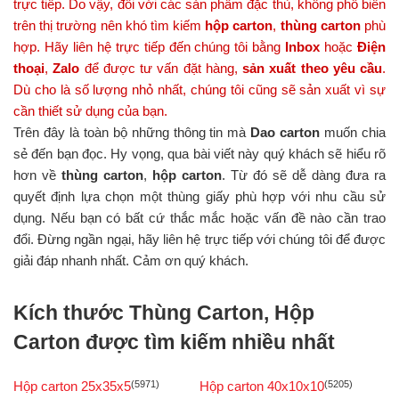
trực tiếp. Do vậy, đối với các sản phẩm đặc thù, không phổ biến
trên thị trường nên khó tìm kiếm
hộp carton
,
thùng carton
phù
hợp.
Hãy liên hệ trực tiếp đến chúng tôi bằng
Inbox
hoặc
Điện
thoại
,
Zalo
để được tư vấn đặt hàng,
sản xuất theo yêu cầu
.
Dù cho là số lượng nhỏ nhất, chúng tôi cũng sẽ sản xuất vì sự
cần thiết sử dụng của bạn.
Trên đây là toàn bộ những thông tin mà
Dao carton
muốn chia
sẻ đến bạn đọc. Hy vọng, qua bài viết này quý khách sẽ hiểu rõ
hơn về
thùng carton
,
hộp carton
. Từ đó sẽ dễ dàng đưa ra
quyết định lựa chọn một thùng giấy phù hợp với nhu cầu sử
dụng. Nếu bạn có bất cứ thắc mắc hoặc vấn đề nào cần trao
đổi. Đừng ngần ngại, hãy liên hệ trực tiếp với chúng tôi để được
giải đáp nhanh nhất. Cảm ơn quý khách.
Kích thước Thùng Carton, Hộp
Carton được tìm kiếm nhiều nhất
Hộp carton 25x35x5
(5971)
Hộp carton 40x10x10
(5205)