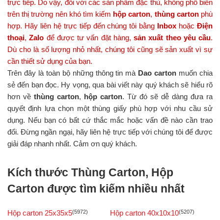
trực tiếp. Do vậy, đối với các sản phẩm đặc thù, không phổ biến
trên thị trường nên khó tìm kiếm
hộp carton
,
thùng carton
phù
hợp.
Hãy liên hệ trực tiếp đến chúng tôi bằng
Inbox
hoặc
Điện
thoại
,
Zalo
để được tư vấn đặt hàng,
sản xuất theo yêu cầu
.
Dù cho là số lượng nhỏ nhất, chúng tôi cũng sẽ sản xuất vì sự
cần thiết sử dụng của bạn.
Trên đây là toàn bộ những thông tin mà
Dao carton
muốn chia
sẻ đến bạn đọc. Hy vọng, qua bài viết này quý khách sẽ hiểu rõ
hơn về
thùng carton
,
hộp carton
. Từ đó sẽ dễ dàng đưa ra
quyết định lựa chọn một thùng giấy phù hợp với nhu cầu sử
dụng. Nếu bạn có bất cứ thắc mắc hoặc vấn đề nào cần trao
đổi. Đừng ngần ngại, hãy liên hệ trực tiếp với chúng tôi để được
giải đáp nhanh nhất. Cảm ơn quý khách.
Kích thước Thùng Carton, Hộp
Carton được tìm kiếm nhiều nhất
Hộp carton 25x35x5
(5972)
Hộp carton 40x10x10
(5207)