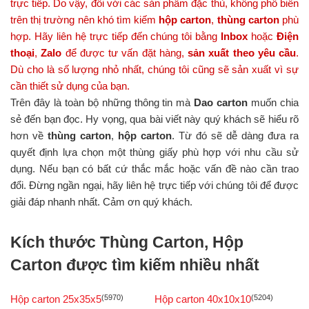
trực tiếp. Do vậy, đối với các sản phẩm đặc thù, không phổ biến
trên thị trường nên khó tìm kiếm
hộp carton
,
thùng carton
phù
hợp.
Hãy liên hệ trực tiếp đến chúng tôi bằng
Inbox
hoặc
Điện
thoại
,
Zalo
để được tư vấn đặt hàng,
sản xuất theo yêu cầu
.
Dù cho là số lượng nhỏ nhất, chúng tôi cũng sẽ sản xuất vì sự
cần thiết sử dụng của bạn.
Trên đây là toàn bộ những thông tin mà
Dao carton
muốn chia
sẻ đến bạn đọc. Hy vọng, qua bài viết này quý khách sẽ hiểu rõ
hơn về
thùng carton
,
hộp carton
. Từ đó sẽ dễ dàng đưa ra
quyết định lựa chọn một thùng giấy phù hợp với nhu cầu sử
dụng. Nếu bạn có bất cứ thắc mắc hoặc vấn đề nào cần trao
đổi. Đừng ngần ngại, hãy liên hệ trực tiếp với chúng tôi để được
giải đáp nhanh nhất. Cảm ơn quý khách.
Kích thước Thùng Carton, Hộp
Carton được tìm kiếm nhiều nhất
Hộp carton 25x35x5
(5970)
Hộp carton 40x10x10
(5204)