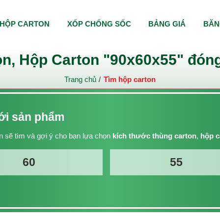
HỘP CARTON
XỐP CHỐNG SỐC
BẢNG GIÁ
BĂN
n, Hộp Carton "90x60x55" đóng
Trang chủ
Tìm hộp carton
với sản phẩm
 sẽ tìm và gợi ý cho bạn lựa chọn
kích thước thùng carton
,
hộp c