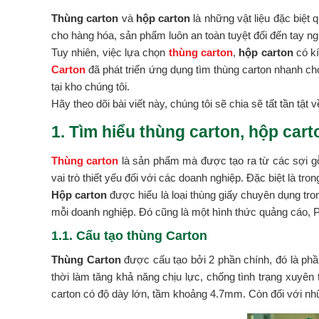
Thùng carton
và
hộp carton
là những vật liệu đặc biệt
cho hàng hóa, sản phẩm luôn an toàn tuyệt đối đến tay ng
Tuy nhiên, việc lựa chọn
thùng carton
,
hộp carton
có kí
Carton
đã phát triển ứng dụng tìm thùng carton nhanh c
tại kho chúng tôi.
Hãy theo dõi bài viết này, chúng tôi sẽ chia sẽ tất tần tật 
1. Tìm hiểu thùng carton, hộp carto
Thùng carton
là sản phẩm mà được tạo ra từ các sợi gỗ 
vai trò thiết yếu đối với các doanh nghiệp. Đặc biệt là tr
Hộp carton
được hiểu là loại thùng giấy chuyên dụng tr
mỗi doanh nghiệp. Đó cũng là một hình thức quảng cáo, P
1.1. Cấu tạo thùng Carton
Thùng Carton
được cấu tạo bởi 2 phần chính, đó là phầ
thời làm tăng khả năng chịu lực, chống tình trạng xuyên
carton có độ dày lớn, tầm khoảng 4.7mm. Còn đối với nh