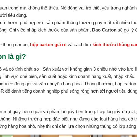
 quan trọng mà không thể thiếu. Nó đóng vai trò thiết yếu trong ngh
ười tiêu dùng.
ch thước phù hợp với sản phẩm thông thường gây mất rất nhiều thờ
hóng. Chỉ việc nhập kích thước của sản phẩm,
Dao Carton
sẽ gợi ý 
về thùng carton,
hộp carton giá rẻ
và cách tìm
kích thước thùng ca
n là gì?
và có tính chất sợi. Sản xuất với không gian 3 chiều nhờ vào lực 
ong lĩnh vực chế biến, sản xuất hoặc kinh doanh hàng xuất, nhập khẩu.
ong việc đóng gói và vận chuyển hàng hóa. Thông thường, hộp carton
R để danh tiếng doanh nghiệp phủ sóng rộng hơn tới người tiêu dùng
n mặt giấy bên ngoài và phần lõi giấy bên trong. Lớp lõi giấy được
 thủng. Những trường hợp đặc biệt như đựng các loại hàng hóa có t
ững hàng hóa nhỏ, nhẹ thì chỉ cần lựa chọn những thùng có lớp són