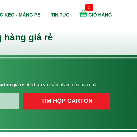
0
G KEO - MÀNG PE
TIN TỨC
GIỎ HÀNG
 hàng giá rẻ
arton giá rẻ
phù hợp với sản phẩm của bạn nhất.
TÌM HỘP CARTON