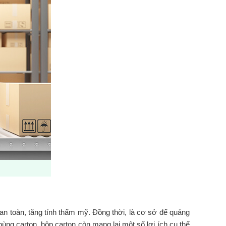
an toàn, tăng tính thẩm mỹ. Đồng thời, là cơ sở để quảng
hùng carton, hộp carton còn mang lại một số lợi ích cụ thể