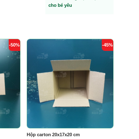
cho bé yêu
-50%
-45%
Hộp carton 20x17x20 cm