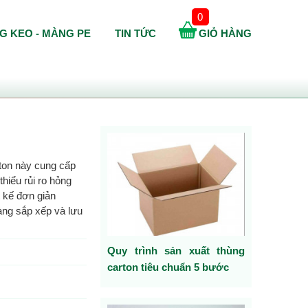
0
G KEO - MÀNG PE
TIN TỨC
GIỎ HÀNG
rton này cung cấp
hiểu rủi ro hỏng
t kế đơn giản
àng sắp xếp và lưu
Quy trình sản xuất thùng
carton tiêu chuẩn 5 bước