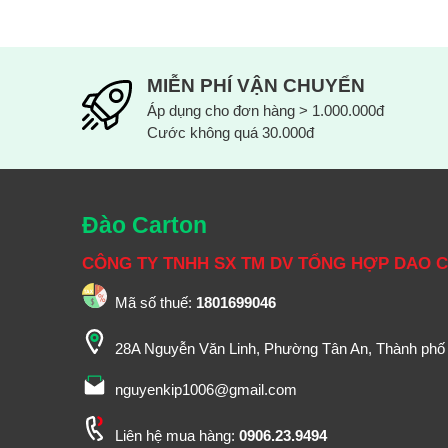
MIỄN PHÍ VẬN CHUYỂN
Áp dụng cho đơn hàng > 1.000.000đ
Cước không quá 30.000đ
Đào Carton
CÔNG TY TNHH SX TM DV TỔNG HỢP DAO 
Mã số thuế:
1801699046
28A Nguyễn Văn Linh, Phường Tân An, Thành phố
nguyenkip1006@gmail.com
Liên hệ mua hàng:
0906.23.9494