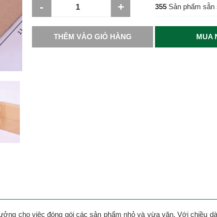
-
+
355
Sản phẩm sẵn 
THÊM VÀO GIỎ HÀNG
MUA 
tưởng cho việc đóng gói các sản phẩm nhỏ và vừa vặn. Với chiều dà