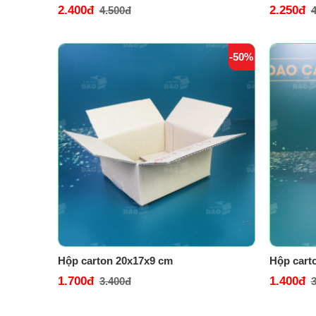
2.400đ
2.250đ
4.500đ
4
-50%
Hộp carton 20x17x9 cm
Hộp cart
1.700đ
1.400đ
3.400đ
3