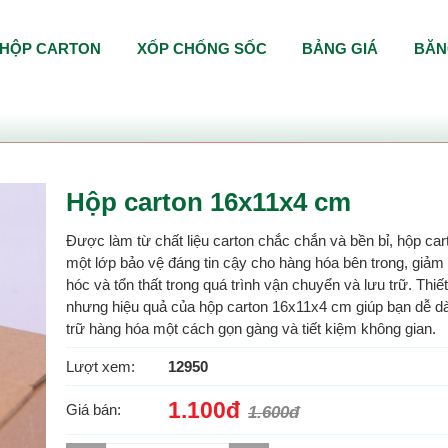
HỘP CARTON
XỐP CHỐNG SỐC
BẢNG GIÁ
BĂN
Hộp carton 16x11x4 cm
Được làm từ chất liệu carton chắc chắn và bền bỉ, hộp ca
một lớp bảo vệ đáng tin cậy cho hàng hóa bên trong, giảm t
hóc và tổn thất trong quá trình vận chuyển và lưu trữ. Thiế
nhưng hiệu quả của hộp carton 16x11x4 cm giúp bạn dễ d
trữ hàng hóa một cách gọn gàng và tiết kiệm không gian.
Lượt xem:
12950
1.100đ
Giá bán:
1.600đ