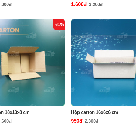
1.600đ
.000đ
3.200đ
-61%
on 18x13x8 cm
Hộp carton 16x6x6 cm
950đ
.600đ
2.300đ