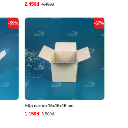
2.450đ
4.450đ
-59%
-67%
Hộp carton 15x15x15 cm
1.150đ
3.500đ