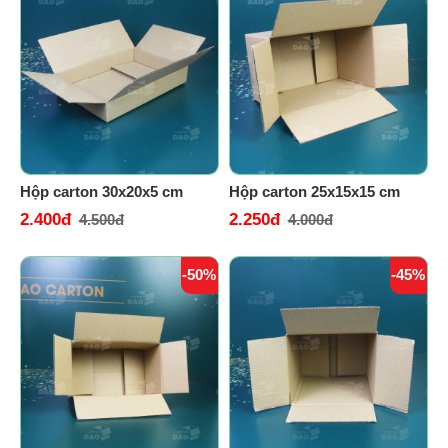
Hộp carton 30x20x5 cm
Hộp carton 25x15x15 cm
2.400đ
2.250đ
4.500đ
4.000đ
-50%
-45%