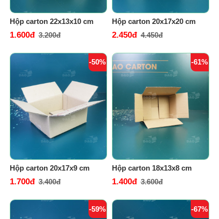
Hộp carton 22x13x10 cm
Hộp carton 20x17x20 cm
1.600đ
2.450đ
3.200đ
4.450đ
-50%
-61%
Hộp carton 20x17x9 cm
Hộp carton 18x13x8 cm
1.700đ
1.400đ
3.400đ
3.600đ
-59%
-67%