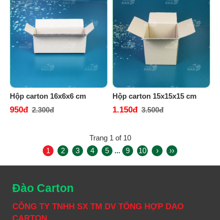
Hộp carton 16x6x6 cm
Hộp carton 15x15x15 cm
950đ
1.150đ
2.300đ
3.500đ
Trang 1 of 10
1
2
3
4
5
...
9
10
›
››
Đào Carton
CÔNG TY TNHH SX TM DV TỔNG HỢP DAO
CARTON