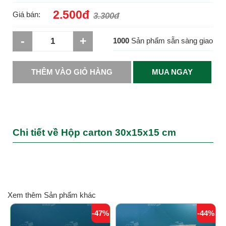
2.500đ
Giá bán:
3.300đ
-
+
1000
Sản phẩm sẵn sàng giao
THÊM VÀO GIỎ HÀNG
MUA NGAY
Chi tiết về Hộp carton 30x15x15 cm
Xem thêm Sản phẩm khác
-47%
-44%