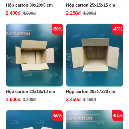
Hộp carton 30x20x5 cm
Hộp carton 25x15x15 cm
2.400đ
2.250đ
4.500đ
4.000đ
-50%
-45%
Hộp carton 22x13x10 cm
Hộp carton 20x17x20 cm
1.600đ
2.450đ
3.200đ
4.450đ
-50%
-61%