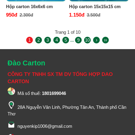
Hộp carton 16x6x6 cm
Hộp carton 15x15x15 cm
950đ
1.150đ
2.300đ
3.500đ
Trang 1 of 10
1
2
3
4
5
...
9
10
›
››
Đào Carton
CÔNG TY TNHH SX TM DV TỔNG HỢP DAO
CARTON
Mã số thuế:
1801699046
28A Nguyễn Văn Linh, Phường Tân An, Thành phố Cần
Thơ
nguyenkip1006@gmail.com